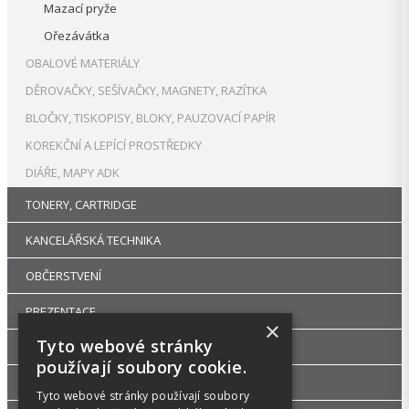
Mazací pryže
Ořezávátka
OBALOVÉ MATERIÁLY
DĚROVAČKY, SEŠÍVAČKY, MAGNETY, RAZÍTKA
BLOČKY, TISKOPISY, BLOKY, PAUZOVACÍ PAPÍR
KOREKČNÍ A LEPÍCÍ PROSTŘEDKY
DIÁŘE, MAPY ADK
TONERY, CARTRIDGE
KANCELÁŘSKÁ TECHNIKA
OBČERSTVENÍ
PREZENTACE
×
Tyto webové stránky
DROGERIE
používají soubory cookie.
KANCELÁŘSKÝ NÁBYTEK
Tyto webové stránky používají soubory