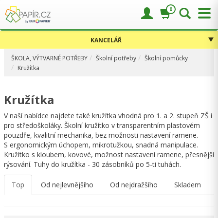
0
KANCELÁŘ
ŠKOLA, VÝTVARNÉ POTŘEBY
Školní potřeby
Školní pomůcky
Kružítka
Kružítka
V naší nabídce najdete také kružítka vhodná pro 1. a 2. stupeň ZŠ i
pro středoškoláky. Školní kružítko v transparentním plastovém
pouzdře, kvalitní mechanika, bez možnosti nastavení ramene.
S ergonomickým úchopem, mikrotužkou, snadná manipulace.
Kružítko s kloubem, kovové, možnost nastavení ramene, přesnější
rýsování. Tuhy do kružítka - 30 zásobníků po 5-ti tuhách.
Top
Od nejlevnějšího
Od nejdražšího
Skladem