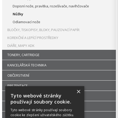
Dopisní nože, pravítka, rozešívače, navlhčovače
Nůžky
Odlamovací nože
BLOČKY, TISKOPISY, BLOKY, PAUZOVACÍ PAPÍR
KOREKČNÍ A LEPÍCÍ PROSTŘEDKY
DIÁŘE, MAPY ADK
TONERY, CARTRIDGE
KANCELÁŘSKÁ TECHNIKA
OBČERSTVENÍ
PREZENTACE
×
Tyto webové stránky
DROGERIE
používají soubory cookie.
KANCELÁŘSKÝ NÁBYTEK
Tyto webové stránky používají soubory
cookie ke zlepšení uživatelského zážitku.
ŠKOLA, VÝTVARNÉ POTŘEBY