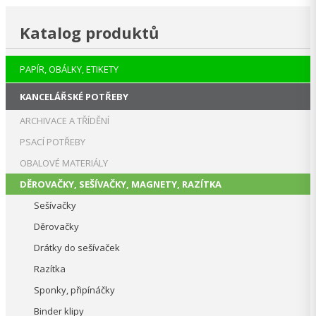
Katalog produktů
PAPÍR, OBÁLKY, ETIKETY
KANCELÁŘSKÉ POTŘEBY
ARCHIVACE A TŘÍDĚNÍ
PSACÍ POTŘEBY
OBALOVÉ MATERIÁLY
DĚROVAČKY, SEŠÍVAČKY, MAGNETY, RAZÍTKA
Sešívačky
Děrovačky
Drátky do sešívaček
Razítka
Sponky, připínáčky
Binder klipy