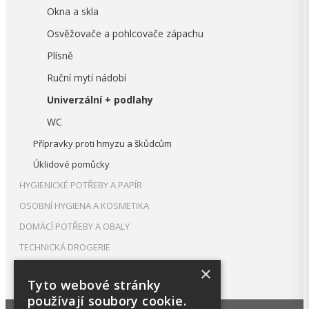
Okna a skla
Osvěžovače a pohlcovače zápachu
Plísně
Ruční mytí nádobí
Univerzální + podlahy
WC
Přípravky proti hmyzu a škůdcům
Úklidové pomůcky
HYGIENICKÉ POTŘEBY A PAPÍR
OSOBNÍ HYGIENA A KOSMETIKA
DOMÁCÍ POTŘEBY A OBALY
TECHNICKÁ DROGERIE
Sítka do pisoáru, závěsky
×
Tyto webové stránky
PRANÍ, PÉČE O TEXTIL A OBUV
používají soubory cookie.