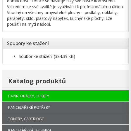
domácnosti. Dobře se dávkuje díky své husté konzistenci.
Vzhledem ke své kvalitě je využíván i k profesionálnímu úklidu.
Vhodný na všechny omyvatelné plochy – podlahy, obklady,
parapety, sklo, plastový nábytek, kuchyňské plochy. Lze
použít i na mytí nádobí.
Soubory ke stažení
Soubor ke stažení
(384.39 kB)
Katalog produktů
PAPÍR, OBÁLKY, ETIKETY
KANCELÁŘSKÉ POTŘEBY
TONERY, CARTRIDGE
KANCELÁŘSKÁ TECHNIKA