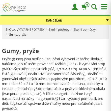
0
KANCELÁŘ
ŠKOLA, VÝTVARNÉ POTŘEBY
Školní potřeby
Školní pomůcky
Gumy, pryže
Gumy, pryže
Pryže (gumy) jsou nedílnou součástí vybavení každého školáka,
nabízíme je v různém provedení. Měkká (Slon) - k vymazání stop
grafitových tužek a pastelek (bílá, 3,5 x 2,9 cm). KORES - jemné a
čisté gumování, neabrazivní (nezanechává částečky), ideální na
gumování obyčejných tužek, s papírovým pouzdrem, 40 x 21 x 10
mm nebo 60 x 21 x 10 mm. Kombinovaná - na tuhu, pastelky a
inkoust, náhradní pryž do mikrotužek a pryž v průhledném obalu
(tvar pera - posunuje se). V této kategorii nabízíme i pryž
nasazovací na tužky - ergonomický tvar, výborný pomocník pro
děti, když se učí správné držení tužky nebo pro začáteční psaní
prvňáčků.