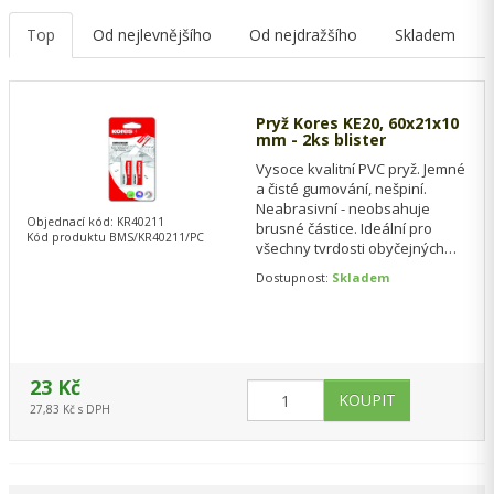
Top
Od nejlevnějšího
Od nejdražšího
Skladem
Pryž Kores KE20, 60x21x10
mm - 2ks blister
Vysoce kvalitní PVC pryž. Jemné
a čisté gumování, nešpiní.
Neabrasivní - neobsahuje
Objednací kód: KR40211
brusné částice. Ideální pro
Kód produktu BMS/KR40211/PC
všechny tvrdosti obyčejných
tužek. Netoxická, neobsahuje
Dostupnost:
Skladem
ftaláty a…
23 Kč
27,83 Kč s DPH