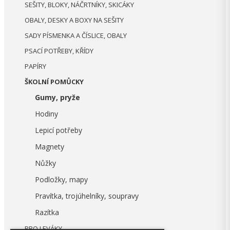
SEŠITY, BLOKY, NÁČRTNÍKY, SKICÁKY
OBALY, DESKY A BOXY NA SEŠITY
SADY PÍSMENKA A ČÍSLICE, OBALY
PSACÍ POTŘEBY, KŘÍDY
PAPÍRY
ŠKOLNÍ POMŮCKY
Gumy, pryže
Hodiny
Lepicí potřeby
Magnety
Nůžky
Podložky, mapy
Pravítka, trojúhelníky, soupravy
Razítka
PRO LEVÁKY