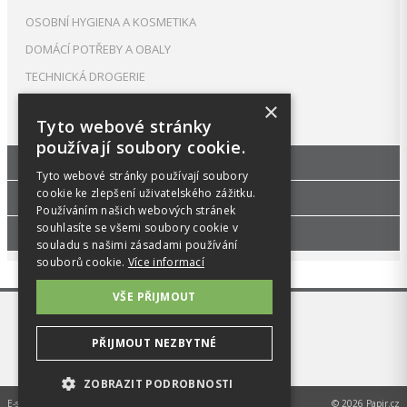
OSOBNÍ HYGIENA A KOSMETIKA
DOMÁCÍ POTŘEBY A OBALY
TECHNICKÁ DROGERIE
Sítka do pisoáru, závěsky
×
Tyto webové stránky
PRANÍ, PÉČE O TEXTIL A OBUV
používají soubory cookie.
KANCELÁŘSKÝ NÁBYTEK
Tyto webové stránky používají soubory
cookie ke zlepšení uživatelského zážitku.
ŠKOLA, VÝTVARNÉ POTŘEBY
Používáním našich webových stránek
souhlasíte se všemi soubory cookie v
PŘÍSLUŠENSTVÍ
souladu s našimi zásadami používání
souborů cookie.
Více informací
VŠE PŘIJMOUT
PŘIJMOUT NEZBYTNÉ
ZOBRAZIT PODROBNOSTI
E-shop na míru od
MEDIA ENERGY s.r.o.
© 2026 Papir.cz