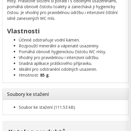
mísy. Práškové složení si poradí i s odolnými usazeninami,
pomáhá obnovit čistotu toalety a zanechává ji hygienicky
čistou. Je vhodný pro pravidelnou údržbu i intenzivní čištění
silně zanesených WC mís.
Vlastnosti
Účinně odstraňuje vodní kámen.
Rozpouští minerální a vápenaté usazeniny.
Pomáhá obnovit hygienickou čistotu WC mísy.
Vhodný pro pravidelnou i intenzivní údržbu.
Snadná aplikace práškového přípravku.
Ideální pro odstranění odolných usazenin.
Hmotnost:
85 g
.
Soubory ke stažení
Soubor ke stažení
(111.53 kB)