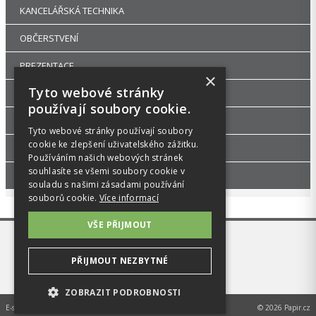
KANCELÁŘSKÁ TECHNIKA
OBČERSTVENÍ
PREZENTACE
×
Tyto webové stránky
DROGERIE
používají soubory cookie.
KANCELÁŘSKÝ NÁBYTEK
Tyto webové stránky používají soubory
cookie ke zlepšení uživatelského zážitku.
ŠKOLA, VÝTVARNÉ POTŘEBY
Používáním našich webových stránek
souhlasíte se všemi soubory cookie v
PŘÍSLUŠENSTVÍ
souladu s našimi zásadami používání
souborů cookie.
Více informací
VŠE PŘIJMOUT
PŘIJMOUT NEZBYTNÉ
ZOBRAZIT PODROBNOSTI
E-shop na míru od
MEDIA ENERGY s.r.o.
© 2026 Papir.cz