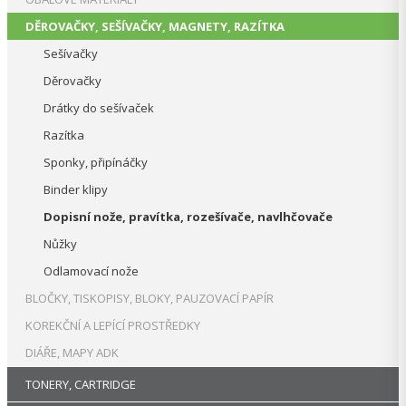
DĚROVAČKY, SEŠÍVAČKY, MAGNETY, RAZÍTKA
Sešívačky
Děrovačky
Drátky do sešívaček
Razítka
Sponky, připínáčky
Binder klipy
Dopisní nože, pravítka, rozešívače, navlhčovače
Nůžky
Odlamovací nože
BLOČKY, TISKOPISY, BLOKY, PAUZOVACÍ PAPÍR
KOREKČNÍ A LEPÍCÍ PROSTŘEDKY
DIÁŘE, MAPY ADK
TONERY, CARTRIDGE