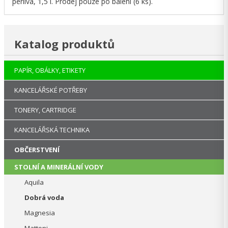
perlivá, 1,5 l. Prodej pouze po balení (6 ks).
Katalog produktů
PAPÍR, OBÁLKY, ETIKETY
KANCELÁŘSKÉ POTŘEBY
TONERY, CARTRIDGE
KANCELÁŘSKÁ TECHNIKA
OBČERSTVENÍ
STOLNÍ A MINERÁLNÍ VODY
Aquila
Dobrá voda
Magnesia