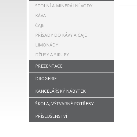
STOLNÍ A MINERÁLNÍ VODY
KÁVA
ČAJE
PŘÍSADY DO KÁVY A ČAJE
LIMONÁDY
DŽUSY A SIRUPY
PREZENTACE
DROGERIE
KANCELÁŘSKÝ NÁBYTEK
ŠKOLA, VÝTVARNÉ POTŘEBY
PŘÍSLUŠENSTVÍ