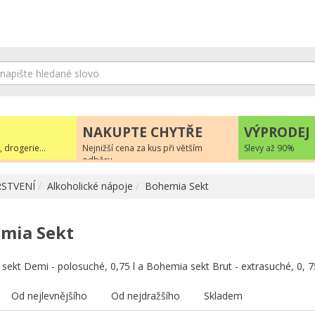
NAKUPTE CHYTŘE
VÝPRODEJ
, drogerie...
Nejnižší cena za kus při větším
Slevy až 90%
odběru
STVENÍ
Alkoholické nápoje
Bohemia Sekt
mia Sekt
ekt Demi - polosuché, 0,75 l a Bohemia sekt Brut - extrasuché, 0, 75
Od nejlevnějšího
Od nejdražšího
Skladem