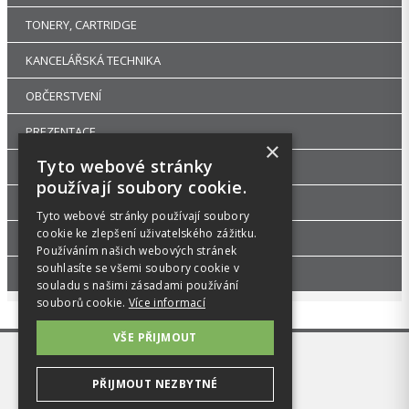
TONERY, CARTRIDGE
KANCELÁŘSKÁ TECHNIKA
OBČERSTVENÍ
PREZENTACE
×
Tyto webové stránky
DROGERIE
používají soubory cookie.
KANCELÁŘSKÝ NÁBYTEK
Tyto webové stránky používají soubory
cookie ke zlepšení uživatelského zážitku.
ŠKOLA, VÝTVARNÉ POTŘEBY
Používáním našich webových stránek
souhlasíte se všemi soubory cookie v
PŘÍSLUŠENSTVÍ
souladu s našimi zásadami používání
souborů cookie.
Více informací
VŠE PŘIJMOUT
PŘIJMOUT NEZBYTNÉ