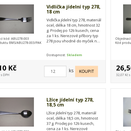
Vidlička jídelní typ 278,
18 cm
Vidlička jídelní typ 278, materiál
ocel, délka 18 cm, hmotnost 32
g. Prodej po 12ti kusech, cena
za 1 ks. Nerezové příbory typ
cí kód: ABU278-003
Objednací
278 jsou vhodné do myček na
duktu BMS/ABU278-003/PAK
Kód produ
nádobí.
Dostupnost:
Skladem
10 Kč
26,5
ks
č s DPH
32,07 Kč 
Lžíce jídelní typ 278,
18,5 cm
Lžíce jídelní typ 278, materiál
ocel, délka 18,5 cm, hmotnost
37 g. Prodej po 12ti kusech,
cena za 1 ks. Nerezové