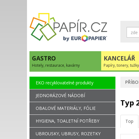
GASTRO
KANCELÁŘ
Hotely, restaurace, kavárny
Papíry, tonery, tužky
PŘÍBO
EKO recyklovatelné produkty
JEDNORÁZOVÉ NÁDOBÍ
Typ 
OBALOVÉ MATERIÁLY, FÓLIE
HYGIENA, TOALETNÍ POTŘEBY
Top
UBROUSKY, UBRUSY, ROZETKY