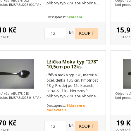
cí kód: ABU278-002
Objednací
příbory typ 278 jsou vhodné
duktu BMS/ABU278-002/PAK
Kód produ
do myček na nádobí.
Dostupnost:
Skladem
10 Kč
15,9
ks
č s DPH
19,24 Kč 
Lžička Moka typ "278"
10,5cm po 12ks
Lžička moka typ 278, materiál
ocel, délka 10,5 cm, hmotnost
18 g. Prodej po 12ti kusech,
cena za 1 ks. Nerezové
cí kód: ABU278-018
Objednací
příbory typ 278 jsou vhodné
duktu BMS/ABU278-018/PAK
Kód produ
do myček na nádobí.
Dostupnost:
Skladem u
dodavatele
70 Kč
19 K
ks
č s DPH
22,99 Kč 