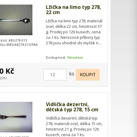
Lžička na limo typ 278,
22 cm
Lžička na limo typ 278, materiál
ocel, délka 22 cm, hmotnost 37
g. Prodej po 12ti kusech, cena
za 1 ks. Nerezové příbory typ
 kód: ABU278-013
278 jsou vhodné do myček na
ktu BMS/AB278-013/PAK
nádobí.
Dostupnost:
Skladem
0 Kč
ks
s DPH
Vidlička dezertní,
dětská typ 278, 15 cm
Vidlička desertní, dětská typ
278, materiál ocel, délka 15 cm,
hmotnost 21 g. Prodej po 12ti
kusech, cena za 1 ks.