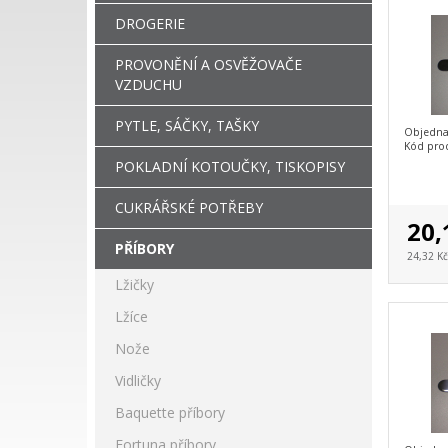
DROGERIE
PROVONĚNÍ A OSVĚŽOVAČE
VZDUCHU
PYTLE, SÁČKY, TAŠKY
Objedna
Kód pro
POKLADNÍ KOTOUČKY, TISKOPISY
CUKRÁŘSKÉ POTŘEBY
20,
PŘÍBORY
24,32 K
Lžičky
Lžíce
Nože
Vidličky
Baquette příbory
Fortuna příbory