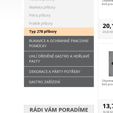
Objedna
Kód pro
Marketa příbory
Petra příbory
Praktik příbory
20,
Typ 278 příbory
24,32 K
RUKAVICE A OCHRANNÉ PRACOVNÍ
POMŮCKY
UHLÍ DŘEVĚNÉ GASTRO A HOŘLAVÉ
PASTY
DEKORACE A PÁRTY POTŘEBY
Objedna
GASTRO ZAŘÍZENÍ
Kód pro
13,
RÁDI VÁM PORADÍME
16,58 K