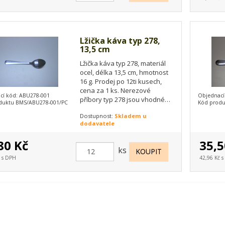
Lžička káva typ 278,
13,5 cm
Lžička káva typ 278, materiál
ocel, délka 13,5 cm, hmotnost
16 g. Prodej po 12ti kusech,
cena za 1 ks. Nerezové
cí kód: ABU278-001
Objednací
příbory typ 278 jsou vhodné
duktu BMS/ABU278-001/PC
Kód produ
do myček na nádobí.
Dostupnost:
Skladem u
dodavatele
80 Kč
35,5
ks
č s DPH
42,96 Kč 