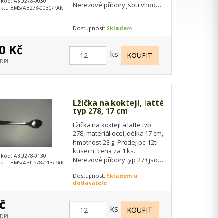
 kód: ABU278-0030
Nerezové příbory jsou vhodné
ktu BMS/AB278-0030/PAK
do myček na nádobí.
Dostupnost:
Skladem
0 Kč
ks
s DPH
Lžička na koktejl, latté
typ 278, 17 cm
Lžička na koktejl a latte typ
278, materiál ocel, délka 17 cm,
hmotnost 28 g. Prodej po 12ti
kusech, cena za 1 ks.
 kód: ABU278-0130
Nerezové příbory typ 278 jsou
ktu BMS/ABU278-013/PAK
vhodné do myček na nádobí.
Dostupnost:
Skladem u
dodavatele
č
ks
s DPH