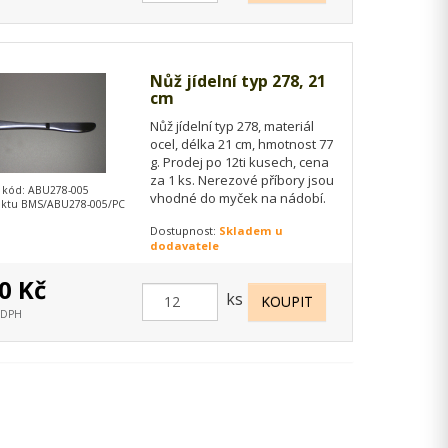
Nůž jídelní typ 278, 21
cm
Nůž jídelní typ 278, materiál
ocel, délka 21 cm, hmotnost 77
g. Prodej po 12ti kusech, cena
za 1 ks. Nerezové příbory jsou
 kód: ABU278-005
vhodné do myček na nádobí.
ktu BMS/ABU278-005/PC
Dostupnost:
Skladem u
dodavatele
0 Kč
ks
s DPH