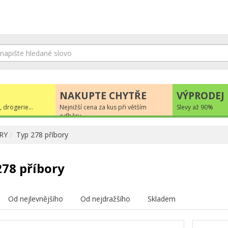
NAKUPTE CHYTŘE
VÝPRODEJ
, drogerie...
Nejnižší cena za kus při větším
Slevy až 90%
odběru
RY
Typ 278 příbory
278 příbory
Od nejlevnějšího
Od nejdražšího
Skladem