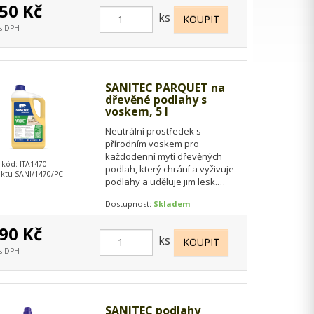
50 Kč
ks
 s DPH
SANITEC PARQUET na
dřevěné podlahy s
voskem, 5 l
Neutrální prostředek s
přírodním voskem pro
každodenní mytí dřevěných
 kód: ITA1470
podlah, který chrání a vyživuje
ktu SANI/1470/PC
podlahy a uděluje jim lesk.
Zanechává příjemnou
Dostupnost:
Skladem
neutrální vůni v prostředí.…
90 Kč
ks
 s DPH
SANITEC podlahy