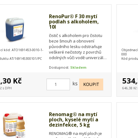
RenoPur® F 30 mytí
podlah s alkoholem,
10l
čistič s alkoholem pro čistotu
beze šmouh a obnovení
původního lesku odstraňuje
cí kód: ATO1691453-0010-1-
Objednací
veškeré nečistoty z povrchů
000
odolných vůči vodě univerzální
duktu AT/169145300101/PC
Kód produ
čistič může být používán také
Dostupnost:
Skladem
pro…
,30 Kč
534,
ks
Kč s DPH
646,38 Kč
Renomag® na mytí
ploch, kyselé mytí a
dezinfekce, 5 kg
RENOMAG® na mytí ploch je