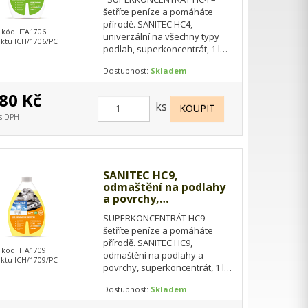
šetříte peníze a pomáháte
přírodě. SANITEC HC4,
 kód: ITA1706
univerzální na všechny typy
ktu ICH/1706/PC
podlah, superkoncentrát, 1 l
Vysoce koncentrovaný
Dostupnost:
Skladem
prostředek všechny typy…
80 Kč
ks
 s DPH
SANITEC HC9,
odmaštění na podlahy
a povrchy,
superkoncentrát, 1
SUPERKONCENTRÁT HC9 –
šetříte peníze a pomáháte
přírodě. SANITEC HC9,
 kód: ITA1709
odmaštění na podlahy a
ktu ICH/1709/PC
povrchy, superkoncentrát, 1 l
Vysoce koncentrovaný
Dostupnost:
Skladem
odmašťovací prostředek pro
rychlé…