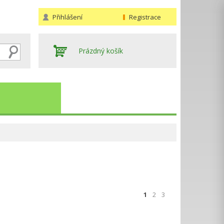
Přihlášení
Registrace
Prázdný košík
Hledat
1
2
3