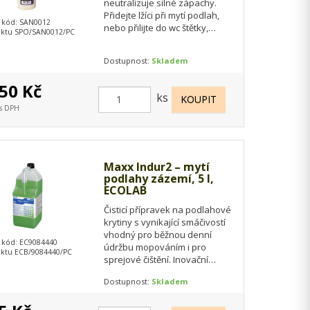
neutralizuje silné zápachy.
Přidejte lžíci při mytí podlah,
 kód: SAN0012
nebo přilijte do wc štětky,
uktu SPO/SAN0012/PC
olejová vůně se dlouho
uvolňuje a krásně…
Dostupnost:
Skladem
50 Kč
ks
 s DPH
Maxx Indur2 – mytí
podlahy zázemí, 5 l,
ECOLAB
Čisticí přípravek na podlahové
krytiny s vynikající smáčivostí
vhodný pro běžnou denní
 kód: EC9084440
údržbu mopováním i pro
ktu ECB/9084440/PC
sprejové čištění. Inovační
receptura na bázi tenzidů
Dostupnost:
Skladem
nové…