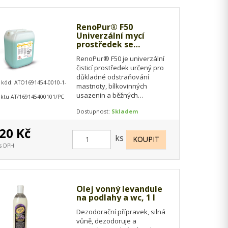
RenoPur® F50
Univerzální mycí
prostředek se
čpavkem, 10 l
RenoPur® F50 je univerzální
čisticí prostředek určený pro
důkladné odstraňování
 kód: ATO1691454-0010-1-
mastnoty, bílkovinných
usazenin a běžných
ktu AT/169145400101/PC
provozních nečistot z povrchů
Dostupnost:
Skladem
odolných vůči zásadám. Díky…
20 Kč
ks
 s DPH
Olej vonný levandule
na podlahy a wc, 1 l
Dezodorační přípravek, silná
vůně, dezodoruje a