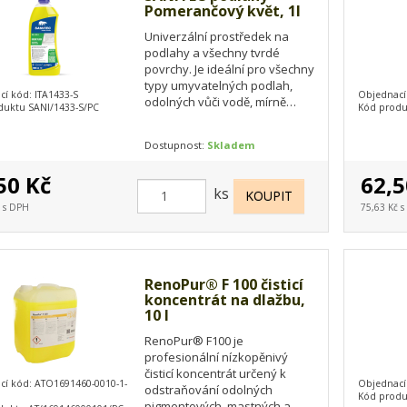
Pomerančový květ, 1l
Univerzální prostředek na
podlahy a všechny tvrdé
povrchy. Je ideální pro všechny
typy umyvatelných podlah,
í kód: ITA1433-S
Objednací
odolných vůči vodě, mírně
duktu SANI/1433-S/PC
Kód produ
alkalický s vynikající
odmašťovací schopností…
Dostupnost:
Skladem
50 Kč
62,5
ks
č s DPH
75,63 Kč 
RenoPur® F 100 čisticí
koncentrát na dlažbu,
10 l
RenoPur® F100 je
profesionální nízkopěnivý
čisticí koncentrát určený k
cí kód: ATO1691460-0010-1-
Objednací
odstraňování odolných
Kód produ
pigmentových, mastných a