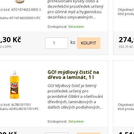
profesionální kyselý čisticí a
dezinfekční prostředek určený
cí kód: ATO1674632-0005-1-
Objednací
pro účinné mytí a hygienickou
Kód prod
dezinfekci omyvatelných
duktu AT/167463200051/PC
povrchů. Díky biocidní složce…
Dostupnost:
Skladem
,30 Kč
274,
ks
Kč s DPH
332,15 Kč
GO! mýdlový čistič na
dřevo a laminát, 1 l
GO! Mýdlový čistič je šetrný
prostředek určený pro
pravidelné čištění a ošetřování
dřevěných, laminátových a
cí kód: ALT80101701
Objednací
dalších citlivých podlahových
duktu ADRG/80101701/PC
Kód produ
krytin. Účinně odstraňuje
běžné…
Dostupnost:
Skladem