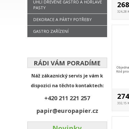
UHLÍ DŘEVĚNÉ GASTRO A HOŘLAVÉ
268
PASTY
324,28 
DEKORACE A PÁRTY POTŘEBY
GASTRO ZAŘÍZENÍ
RÁDI VÁM PORADÍME
Objedna
Kód pro
Náž zákaznický servis je vám k
dispozici na těchto kontaktech:
274
+420 211 221 257
332,15 
papir@europapier.cz
Novinky