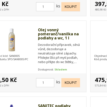
 Kč
397,
ks
Kč s DPH
480,98 Kč
Olej vonný
pomeranč/vanilka na
podlahy a wc, 1 l
Dezodorační přípravek, silná
vůně, dezodoruje a
neutralizuje silné zápachy.
cí kód: SAN0005
Objednací
Přidejte lžíci při mytí podlah,
duktu SPO/SAN0005/PC
Kód produ
nebo přilijte do wc štětky,
olejová vůně se dlouho
Dostupnost:
Skladem
uvolňuje a krásně…
,50 Kč
475,
ks
Kč s DPH
575,84 Kč
SANITEC podlahy