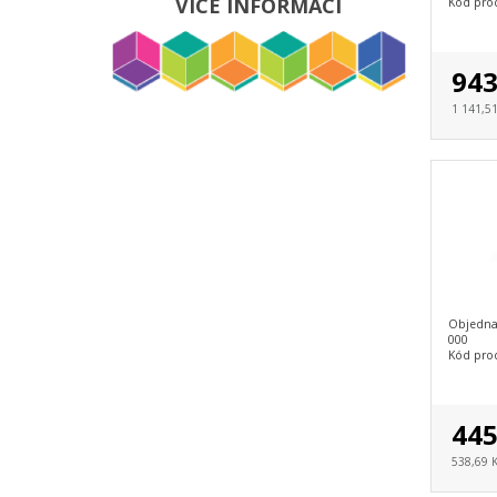
VÍCE INFORMACÍ
Kód pro
943
1 141,51
Objedna
000
Kód pro
445
538,69 