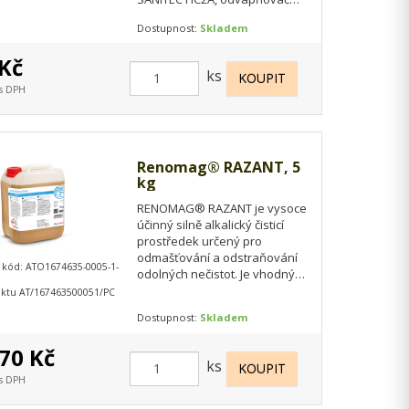
superkoncentrát, 1 l. Celé
Dostupnost:
Skladem
balení obsahuje 1…
Kč
ks
 s DPH
Renomag® RAZANT, 5
kg
RENOMAG® RAZANT je vysoce
účinný silně alkalický čisticí
prostředek určený pro
odmašťování a odstraňování
 kód: ATO1674635-0005-1-
odolných nečistot. Je vhodný
zejména pro čištění mřížek
ktu AT/167463500051/PC
digestoří,…
Dostupnost:
Skladem
70 Kč
ks
 s DPH