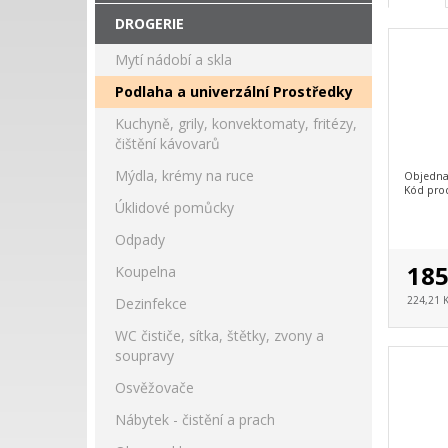
DROGERIE
Mytí nádobí a skla
Podlaha a univerzální Prostředky
Kuchyně, grily, konvektomaty, fritézy,
čištění kávovarů
Mýdla, krémy na ruce
Objedna
Kód pro
Úklidové pomůcky
Odpady
185
Koupelna
224,21 
Dezinfekce
WC čističe, sítka, štětky, zvony a
soupravy
Osvěžovače
Nábytek - čistění a prach