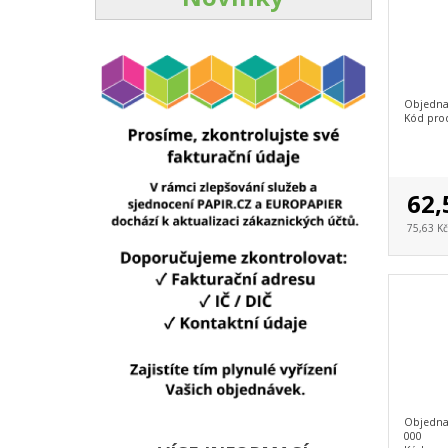
Objednac
Kód pro
62,
75,63 K
Objedna
000