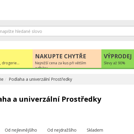
NAKUPTE CHYTŘE
VÝPRODEJ
, drogerie...
Nejnižší cena za kus při větším
Slevy až 90%
odběru
ie
Podlaha a univerzální Prostředky
aha a univerzální Prostředky
Od nejlevnějšího
Od nejdražšího
Skladem