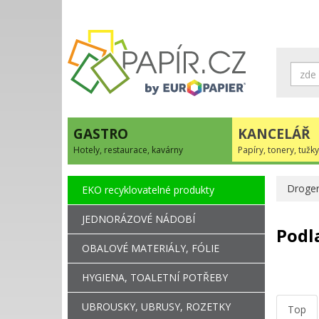
GASTRO
KANCELÁŘ
Hotely, restaurace, kavárny
Papíry, tonery, tužky
Droger
EKO recyklovatelné produkty
JEDNORÁZOVÉ NÁDOBÍ
Podl
OBALOVÉ MATERIÁLY, FÓLIE
HYGIENA, TOALETNÍ POTŘEBY
UBROUSKY, UBRUSY, ROZETKY
Top