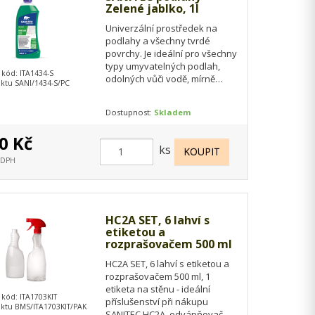
Zelené jablko, 1l
Univerzální prostředek na
podlahy a všechny tvrdé
povrchy. Je ideální pro všechny
typy umyvatelných podlah,
 kód: ITA1434-S
odolných vůči vodě, mírně
ktu SANI/1434-S/PC
alkalický s vynikající
odmašťovací schopností…
Dostupnost:
Skladem
0 Kč
ks
s DPH
HC2A SET, 6 lahví s
etiketou a
rozprašovačem 500 ml
HC2A SET, 6 lahví s etiketou a
rozprašovačem 500 ml, 1
etiketa na stěnu - ideální
 kód: ITA1703KIT
příslušenství při nákupu
ktu BMS/ITA1703KIT/PAK
SANITEC HC2A, odvápňovač