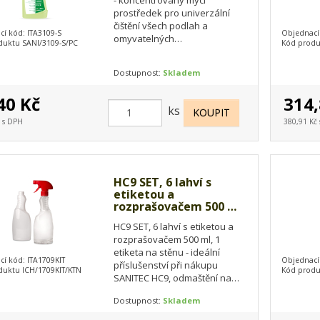
prostředek pro univerzální
čištění všech podlah a
í kód: ITA3109-S
Objednací
omyvatelných
duktu SANI/3109-S/PC
Kód produ
povrchů. Dezinfikujte
bezoplachování. Jeho složení,
Dostupnost:
Skladem
založené na použití…
40 Kč
314,
ks
č s DPH
380,91 Kč
HC9 SET, 6 lahví s
etiketou a
rozprašovačem 500 ml,
1 etiketa na
HC9 SET, 6 lahví s etiketou a
rozprašovačem 500 ml, 1
etiketa na stěnu - ideální
í kód: ITA1709KIT
Objednací
příslušenství při nákupu
duktu ICH/1709KIT/KTN
Kód produ
SANITEC HC9, odmaštění na
podlahy a povrchy. Celé balení
Dostupnost:
Skladem
obsahuje 1 set.…