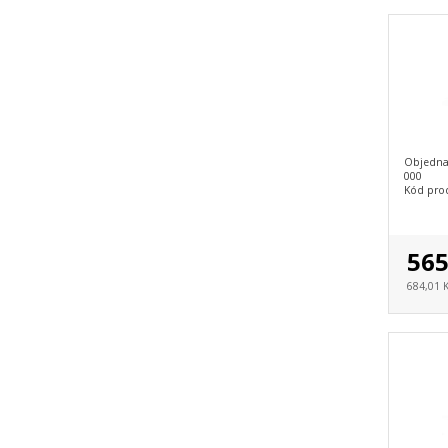
Objedna
000
Kód pro
565
684,01 