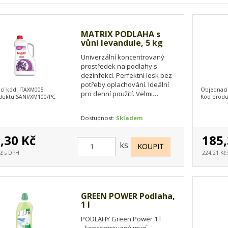
MATRIX PODLAHA s
vůní levandule, 5 kg
Univerzální koncentrovaný
prostředek na podlahy s
dezinfekcí. Perfektní lesk bez
potřeby oplachování. Ideální
cí kód: ITAXM005
Objednací
pro denní použití. Velmi
duktu SANI/XM100/PC
Kód produ
příjemná parfemace divokou
levandulí. Celé…
Dostupnost:
Skladem
,30 Kč
185,
ks
Kč s DPH
224,21 Kč
GREEN POWER Podlaha,
1 l
PODLAHY Green Power 1 l
- koncentrovaný mycí