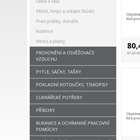
Okna a skla
Plísně, hmyz a ostatní škůdci
Objednac
Kód pro
Prací prášky, Aviváže
Koberce
Nerez a plasty
80,
PROVONĚNÍ A OSVĚŽOVAČE
97,28 K
VZDUCHU
PYTLE, SÁČKY, TAŠKY
POKLADNÍ KOTOUČKY, TISKOPISY
CUKRÁŘSKÉ POTŘEBY
PŘÍBORY
Objednac
Kód pro
RUKAVICE A OCHRANNÉ PRACOVNÍ
POMŮCKY