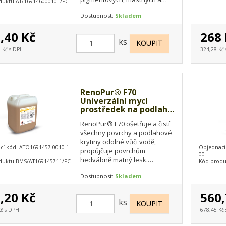
duktu AT/169146000101/PC
hrubých nečistot z
Dostupnost:
Skladem
mikroporézních, mírně
hrubých a zásadám…
,40 Kč
268 
ks
 Kč s DPH
324,28 Kč
RenoPur® F70
Univerzální mycí
prostředek na podlahy,
10 l
RenoPur® F70 ošetřuje a čistí
všechny povrchy a podlahové
krytiny odolné vůči vodě,
cí kód: ATO1691457-0010-1-
Objednací
propůjčuje povrchům
00
hedvábně matný lesk.
duktu BMS/AT169145711/PC
Kód produ
Hydratuje. Vhodný i na dlažbu
Dostupnost:
Skladem
a kámen, s promašťujícím…
,20 Kč
560,
ks
Kč s DPH
678,45 Kč