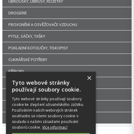
UBROUSKY, UBRUSY, ROZETKY
DROGERIE
PROVONĚNÍ A OSVĚŽOVAČE VZDUCHU
PYTLE, SÁČKY, TAŠKY
POKLADNÍ KOTOUČKY, TISKOPISY
CUKRÁŘSKÉ POTŘEBY
PŘÍBORY
×
Tyto webové stránky
RUKAVICE A OCHRANNÉ PRACOVNÍ POMŮCKY
používají soubory cookie.
UHLÍ DŘEVĚNÉ GASTRO A HOŘLAVÉ PASTY
Tyto webové stránky používají soubory
cookie ke zlepšení uživatelského zážitku.
DEKORACE A PÁRTY POTŘEBY
Používáním našich webových stránek
souhlasíte se všemi soubory cookie v
GASTRO ZAŘÍZENÍ
souladu s našimi zásadami používání
souborů cookie.
Více informací