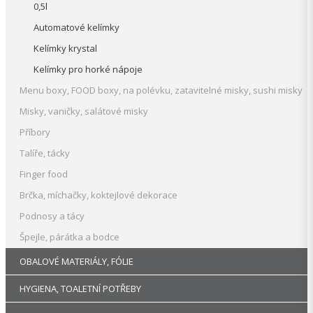
0,5l
Automatové kelímky
Kelímky krystal
Kelímky pro horké nápoje
Menu boxy, FOOD boxy, na polévku, zatavitelné misky, sushi misky
Misky, vaničky, salátové misky
Příbory
Talíře, tácky
Finger food
Brčka, míchačky, koktejlové dekorace
Podnosy a tácy
Špejle, párátka a bodce
OBALOVÉ MATERIÁLY, FÓLIE
HYGIENA, TOALETNÍ POTŘEBY