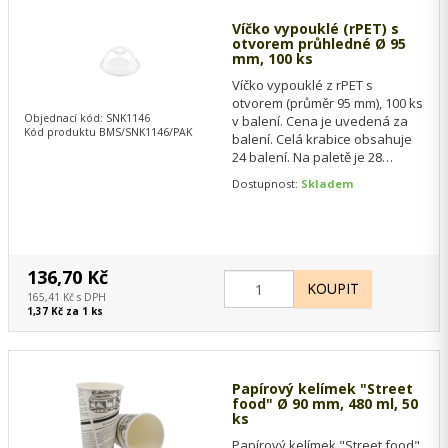
Víčko vypouklé (rPET) s
otvorem průhledné Ø 95
mm, 100 ks
Víčko vypouklé z rPET s
otvorem (průměr 95 mm), 100 ks
Objednací kód: SNK1146
v balení. Cena je uvedená za
Kód produktu BMS/SNK1146/PAK
balení. Celá krabice obsahuje
24 balení. Na paletě je 28
krabic.
Dostupnost:
Skladem
136,70 Kč
165,41 Kč s DPH
1,37 Kč za 1 ks
Papírový kelímek "Street
food" Ø 90 mm, 480 ml, 50
ks
Papírový kelímek "Street food"