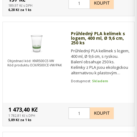
189,97 Kč s DPH
6,28 Kč za 1 ks
Průhledný PLA kelímek s
logem, 400 ml, Ø 9,6 cm,
250 ks
Průhledný PLA kelímek s logem,
400 ml, Ø 9,6 cm, s ryskou.
Objednací kód: KNR500CE-VW
Balení obsahuje 250 ks.
Kód produktu ECK/R500CE-VW/PAK
Kelímky z PLA jsou ekologickou
alternativou k plastovým
kelímkům, vyráběným z ropy.
Dostupnost:
Skladem
Nápojové…
1 473,40 Kč
1 782,81 Kč s DPH
5,89 Kč za 1 ks