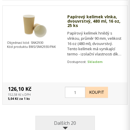
Papírový kelímek vlnka,
dvouvrstvý, 480 ml, 16 oz,
25 ks
Papírový kelímek hnědý s
vlnkou, průměr 90 mm, velikost
Objednací kód: SNK2930
16 oz (480 ml), dvouvrstvý.
Kód produktu BMS/SNK2930/PAK
Tento kelímek má vynikající
termo - izolační vlastnosti díky
dvojité stěně kelímku a
Dostupnost:
Skladem
jednoduchý…
126,10 Kč
152,58 Kč s DPH
5,04 Kč za 1 ks
Dalších 20