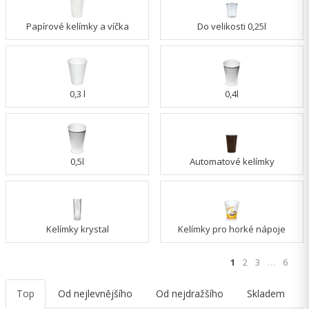
Papírové kelímky a víčka
Do velikosti 0,25l
0,3 l
0,4l
0,5l
Automatové kelímky
Kelímky krystal
Kelímky pro horké nápoje
1
2
3
…
6
Top
Od nejlevnějšího
Od nejdražšího
Skladem