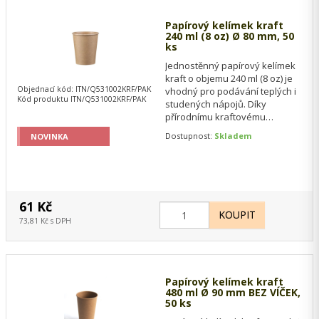
Papírový kelímek kraft
240 ml (8 oz) Ø 80 mm, 50
ks
Jednostěnný papírový kelímek
kraft o objemu 240 ml (8 oz) je
Objednací kód: ITN/Q531002KRF/PAK
vhodný pro podávání teplých i
Kód produktu ITN/Q531002KRF/PAK
studených nápojů. Díky
přírodnímu kraftovému
vzhledu je ideální pro kavárny,
Dostupnost:
Skladem
NOVINKA
bistra,…
61 Kč
73,81 Kč s DPH
Papírový kelímek kraft
480 ml Ø 90 mm BEZ VÍČEK,
50 ks