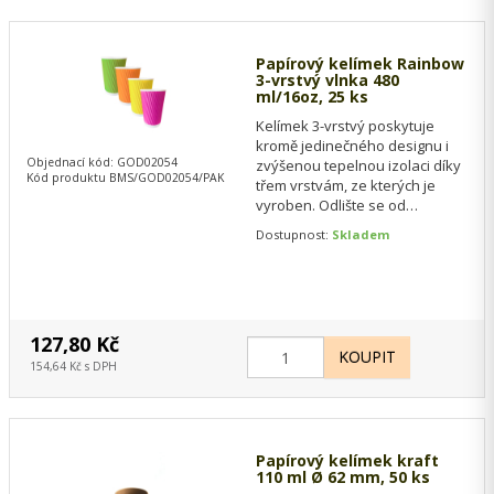
Papírový kelímek Rainbow
3-vrstvý vlnka 480
ml/16oz, 25 ks
Kelímek 3-vrstvý poskytuje
kromě jedinečného designu i
Objednací kód: GOD02054
zvýšenou tepelnou izolaci díky
Kód produktu BMS/GOD02054/PAK
třem vrstvám, ze kterých je
vyroben. Odlište se od
konkurence a nabídněte
Dostupnost:
Skladem
klientovi kvalitu,…
127,80 Kč
154,64 Kč s DPH
Papírový kelímek kraft
110 ml Ø 62 mm, 50 ks