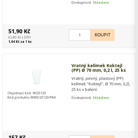
Dostupnost:
Skladem
51,90 Kč
62,80 Kč s DPH
1,04 Kč za 1 ks
Vratný kelímek Koktejl
(PP) Ø 70 mm, 0,2 l, 25 ks
Vratný, pevný, plastový (PP)
kelímek "Koktejl", Ø 70 mm, 0,2l,
25 ks v balení.
Objednací kód: WI20120
Kód produktu WMX/20120/PAK
Dostupnost:
Skladem
157 Kč