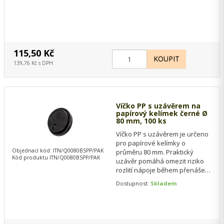
115,50 Kč
139,76 Kč s DPH
Víčko PP s uzávěrem na
papírový kelímek černé Ø
80 mm, 100 ks
Víčko PP s uzávěrem je určeno
pro papírové kelímky o
Objednací kód: ITN/Q0080BSPP/PAK
průměru 80 mm. Praktický
Kód produktu ITN/Q0080BSPP/PAK
uzávěr pomáhá omezit riziko
rozlití nápoje během přenášení
a zároveň chrání obsah před
Dostupnost:
Skladem
nečistotami.…