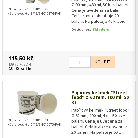
Ø 90 mm, 480 ml, 50 ks v balení.
Objednací kód: SNK10676
Cena je uvedená za balení.
Kód produktu BMS/SNK10676/PAK
Celá krabice obsahuje 20
balení. Na paletě je 40 krabic.
Dostupnost:
Skladem
115,50 Kč
139,76 Kč s DPH
2,31 Kč za 1 ks
Papírový kelímek "Street
food" Ø 62 mm, 100 ml, 50
ks
Papírový kelímek "Street food"
Ø 62 mm, 100 ml, 4 oz, 50 ks v
Objednací kód: SNK10673
balení. Cena je uvedená za
Kód produktu BMS/SNK10673/PAK
balení. Celá krabice obsahuje
20 balení. Na paletě je 60
krabic.