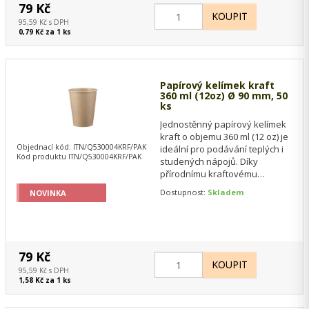
79 Kč
95,59 Kč s DPH
0,79 Kč za 1 ks
Papírový kelímek kraft
360 ml (12oz) Ø 90 mm, 50
ks
Jednostěnný papírový kelímek
kraft o objemu 360 ml (12 oz) je
Objednací kód: ITN/Q530004KRF/PAK
ideální pro podávání teplých i
Kód produktu ITN/Q530004KRF/PAK
studených nápojů. Díky
přírodnímu kraftovému
vzhledu je vhodný pro kavárny,
Dostupnost:
Skladem
NOVINKA
bistra,…
79 Kč
95,59 Kč s DPH
1,58 Kč za 1 ks