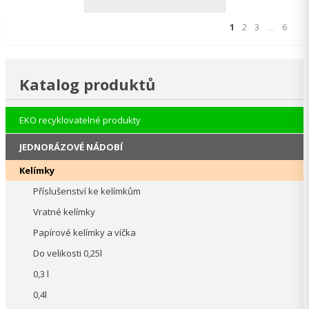
1
2
3
…
6
Katalog produktů
EKO recyklovatelné produkty
JEDNORÁZOVÉ NÁDOBÍ
Kelímky
Příslušenství ke kelímkům
Vratné kelímky
Papírové kelímky a víčka
Do velikosti 0,25l
0,3 l
0,4l