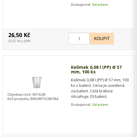
je 40 krabic. Mimořádná cena…
Dostupnost:
Skladem
26,50 Kč
32,07 Kč s DPH
Kelímek 0,08 l (PP) Ø 57
mm, 100 ks
Kelímek 0,08 l (PP) Ø 57 mm, 100
ks v balení. Cena je uvedená
za balení. Celá krabice
Objednací kód: WI73238
obsahuje 20 balení.
Kód produktu BMS/WI73238/PAK
Dostupnost:
Skladem