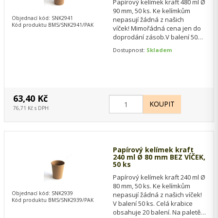
Papírový kelímek kraft 480 ml Ø
90 mm, 50 ks. Ke kelímkům
Objednací kód: SNK2941
nepasují žádná z našich
Kód produktu BMS/SNK2941/PAK
víček! Mimořádná cena jen do
doprodání zásob.V balení 50
ks. Celá krabice obsahuje 20
Dostupnost:
Skladem
balení. Na…
63,40 Kč
76,71 Kč s DPH
Papírový kelímek kraft
240 ml Ø 80 mm BEZ VÍČEK,
50 ks
Papírový kelímek kraft 240 ml Ø
80 mm, 50 ks. Ke kelímkům
Objednací kód: SNK2939
nepasují žádná z našich víček!
Kód produktu BMS/SNK2939/PAK
V balení 50 ks. Celá krabice
obsahuje 20 balení. Na paletě