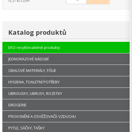
15,37 Kč s DPH
Katalog produktů
EKO recyklovatelné produkty
JEDNORÁZOVÉ NÁDOBÍ
OBALOVÉ MATERIÁLY, FÓLIE
HYGIENA, TOALETNÍ POTŘEBY
UBROUSKY, UBRUSY, ROZETKY
DROGERIE
PROVONĚNÍ A OSVĚŽOVAČE VZDUCHU
PYTLE, SÁČKY, TAŠKY