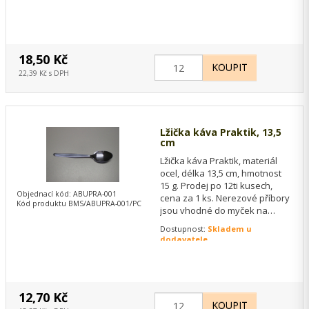
18,50 Kč
22,39 Kč s DPH
Lžička káva Praktik, 13,5
cm
Lžička káva Praktik, materiál
ocel, délka 13,5 cm, hmotnost
15 g. Prodej po 12ti kusech,
Objednací kód: ABUPRA-001
cena za 1 ks. Nerezové příbory
Kód produktu BMS/ABUPRA-001/PC
jsou vhodné do myček na
nádobí.
Dostupnost:
Skladem u
dodavatele
12,70 Kč