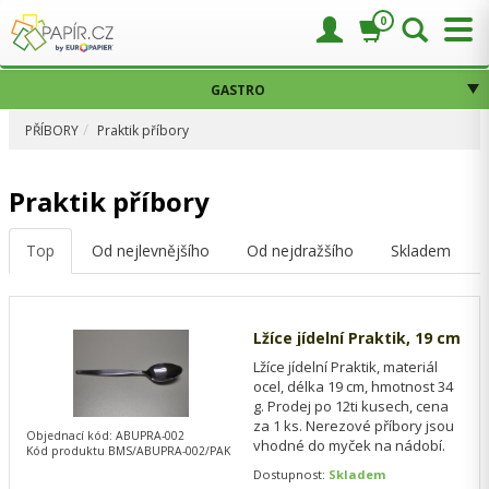
0
GASTRO
PŘÍBORY
Praktik příbory
Praktik příbory
Top
Od nejlevnějšího
Od nejdražšího
Skladem
Lžíce jídelní Praktik, 19 cm
Lžíce jídelní Praktik, materiál
ocel, délka 19 cm, hmotnost 34
g. Prodej po 12ti kusech, cena
za 1 ks. Nerezové příbory jsou
Objednací kód: ABUPRA-002
vhodné do myček na nádobí.
Kód produktu BMS/ABUPRA-002/PAK
Dostupnost:
Skladem