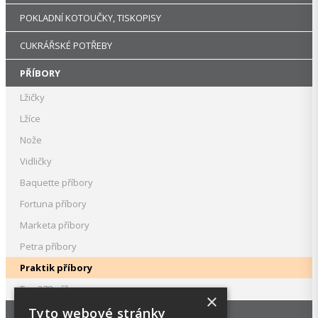
POKLADNÍ KOTOUČKY, TISKOPISY
CUKRÁŘSKÉ POTŘEBY
PŘÍBORY
Lžičky
Lžíce
Nože
Vidličky
Baquette příbory
Fortuna příbory
Marketa příbory
Petra příbory
Praktik příbory
Typ 278 příbory
×
Tyto webové stránky
RUKAVICE A OCHRANNÉ PRACOVNÍ POMŮCKY