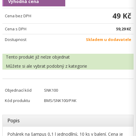
Výhodná cena
49 Kč
Cena bez DPH
Cena s DPH
59,29 Kč
Dostupnost
Skladem u dodavatele
Tento produkt již nelze objednat
Můžete si ale vybrat
podobný z kategorie
Objednací kód
SNK100
Kód produktu
BMS/SNK100/PAK
Popis
Pohárek na šampus 0,1 l jednodílný, 10 ks v balení. Cena je