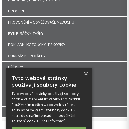
DROGERIE
PROVONĚNÍ A OSVĚŽOVAČE VZDUCHU
PYTLE, SÁČKY, TAŠKY
POKLADNÍ KOTOUČKY, TISKOPISY
CUKRÁŘSKÉ POTŘEBY
PŘÍBORY
×
Tyto webové stránky
RUKAVICE A OCHRANNÉ PRACOVNÍ POMŮCKY
používají soubory cookie.
UHLÍ DŘEVĚNÉ GASTRO A HOŘLAVÉ PASTY
Tyto webové stránky používají soubory
cookie ke zlepšení uživatelského zážitku.
DEKORACE A PÁRTY POTŘEBY
Používáním našich webových stránek
souhlasíte se všemi soubory cookie v
GASTRO ZAŘÍZENÍ
souladu s našimi zásadami používání
souborů cookie.
Více informací