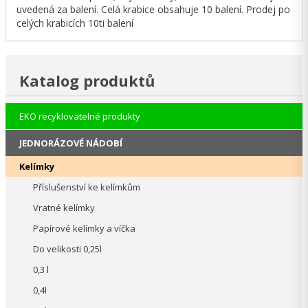
uvedená za balení. Celá krabice obsahuje 10 balení. Prodej po
celých krabicích 10ti balení
Katalog produktů
EKO recyklovatelné produkty
JEDNORÁZOVÉ NÁDOBÍ
Kelímky
Příslušenství ke kelímkům
Vratné kelímky
Papírové kelímky a víčka
Do velikosti 0,25l
0,3 l
0,4l