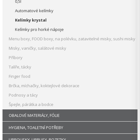
0,5l
Automatové kelímky
Kelímky krystal
Kelímky pro horké nápoje
Menu boxy, FOOD boxy, na polévku, zatavitelné misky, sushi misky
Misky, vaničky, salátové misky
Příbory
Talíře, tácky
Finger food
Brčka, míchačky, koktejlové dekorace
Podnosy a tácy
Špejle, párátka a bodce
OBALOVÉ MATERIÁLY, FÓLIE
HYGIENA, TOALETNÍ POTŘEBY
UBROUSKY, UBRUSY, ROZETKY