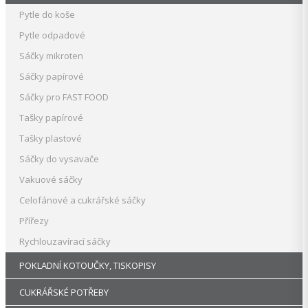
Pytle do koše
Pytle odpadové
Sáčky mikroten
Sáčky papírové
Sáčky pro FAST FOOD
Tašky papírové
Tašky plastové
Sáčky do vysavače
Vakuové sáčky
Celofánové a cukrářské sáčky
Přířezy
Rychlouzavírací sáčky
POKLADNÍ KOTOUČKY, TISKOPISY
CUKRÁŘSKÉ POTŘEBY