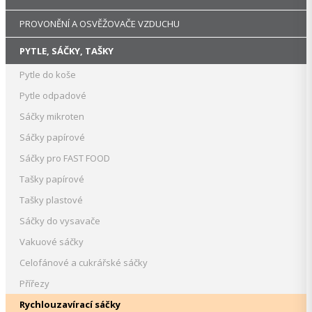
PROVONĚNÍ A OSVĚŽOVAČE VZDUCHU
PYTLE, SÁČKY, TAŠKY
Pytle do koše
Pytle odpadové
Sáčky mikroten
Sáčky papírové
Sáčky pro FAST FOOD
Tašky papírové
Tašky plastové
Sáčky do vysavače
Vakuové sáčky
Celofánové a cukrářské sáčky
Přířezy
Rychlouzavírací sáčky