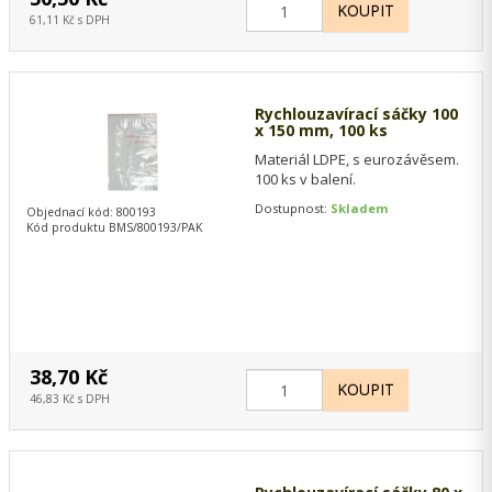
61,11 Kč s DPH
Rychlouzavírací sáčky 100
x 150 mm, 100 ks
Materiál LDPE, s eurozávěsem.
100 ks v balení.
Dostupnost:
Skladem
Objednací kód: 800193
Kód produktu BMS/800193/PAK
38,70 Kč
46,83 Kč s DPH