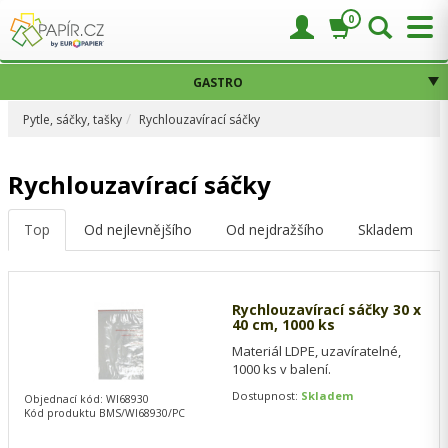
0
GASTRO
Pytle, sáčky, tašky
Rychlouzavírací sáčky
Rychlouzavírací sáčky
Top
Od nejlevnějšího
Od nejdražšího
Skladem
Rychlouzavírací sáčky 30 x
40 cm, 1000 ks
Materiál LDPE, uzavíratelné,
1000 ks v balení.
Dostupnost:
Skladem
Objednací kód: WI68930
Kód produktu BMS/WI68930/PC