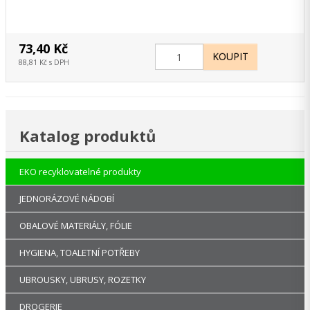
73,40 Kč
88,81 Kč s DPH
Katalog produktů
EKO recyklovatelné produkty
JEDNORÁZOVÉ NÁDOBÍ
OBALOVÉ MATERIÁLY, FÓLIE
HYGIENA, TOALETNÍ POTŘEBY
UBROUSKY, UBRUSY, ROZETKY
DROGERIE