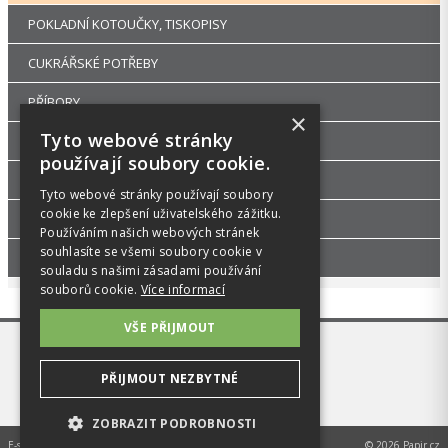
POKLADNÍ KOTOUČKY, TISKOPISY
CUKRÁŘSKÉ POTŘEBY
PŘÍBORY
×
Tyto webové stránky
RUKAVICE A OCHRANNÉ PRACOVNÍ POMŮCKY
používají soubory cookie.
UHLÍ DŘEVĚNÉ GASTRO A HOŘLAVÉ PASTY
Tyto webové stránky používají soubory
cookie ke zlepšení uživatelského zážitku.
DEKORACE A PÁRTY POTŘEBY
Používáním našich webových stránek
souhlasíte se všemi soubory cookie v
GASTRO ZAŘÍZENÍ
souladu s našimi zásadami používání
souborů cookie.
Více informací
VŠE PŘIJMOUT
PŘIJMOUT NEZBYTNÉ
ZOBRAZIT PODROBNOSTI
E-shop na míru od
MEDIA ENERGY s.r.o.
© 2026 Papir.cz