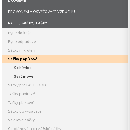
DROGERIE
PROVONĚNÍ A OSVĚŽOVAČE VZDUCHU
PYTLE, SÁČKY, TAŠKY
Pytle do koše
Pytle odpadové
Sáčky mikroten
Sáčky papírové
S okénkem
Svačinové
Sáčky pro FAST FOOD
Tašky papírové
Tašky plastové
Sáčky do vysavače
Vakuové sáčky
Celofánové a cukrářské sáčky