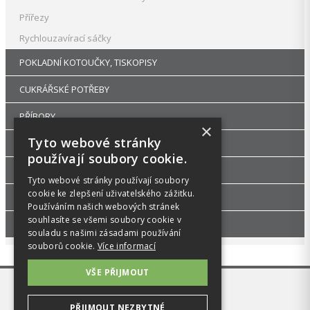
Přířezy
Rychlouzavírací sáčky
POKLADNÍ KOTOUČKY, TISKOPISY
CUKRÁŘSKÉ POTŘEBY
PŘÍBORY
×
Tyto webové stránky
RUKAVICE A OCHRANNÉ PRACOVNÍ POMŮCKY
používají soubory cookie.
UHLÍ DŘEVĚNÉ GASTRO A HOŘLAVÉ PASTY
Tyto webové stránky používají soubory
cookie ke zlepšení uživatelského zážitku.
DEKORACE A PÁRTY POTŘEBY
Používáním našich webových stránek
souhlasíte se všemi soubory cookie v
GASTRO ZAŘÍZENÍ
souladu s našimi zásadami používání
souborů cookie.
Více informací
VŠE PŘIJMOUT
PŘIJMOUT NEZBYTNÉ