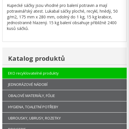
Kupecké sáčky jsou vhodné pro balení potravin a mají
potravinářský atest. Lukabal sáčky ploché, recykl, hnědý, 50
g/m2, 175 mm x 280 mm, odolný do 1 kg, 15 kg krabice,
jednostranně hlazený. 15 kg balení obsahuje přibližně 2400
kusů sáčků.
Katalog produktů
EKO recyklovatelné produkty
JEDNORÁZOVÉ NÁDOBÍ
OBALOVÉ MATERIÁLY, FÓLIE
HYGIENA, TOALETNÍ POTŘEBY
UBROUSKY, UBRUSY, ROZETKY