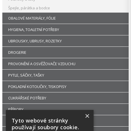
Špejle, párátka a bodce
OBALOVÉ MATERIÁLY, FÓLIE
HYGIENA, TOALETNÍ POTŘEBY
UBROUSKY, UBRUSY, ROZETKY
DROGERIE
PROVONĚNÍ A OSVĚŽOVAČE VZDUCHU
PYTLE, SÁČKY, TAŠKY
POKLADNÍ KOTOUČKY, TISKOPISY
CUKRÁŘSKÉ POTŘEBY
PŘÍBORY
×
Tyto webové stránky
RUKAVICE A OCHRANNÉ PRACOVNÍ POMŮCKY
používají soubory cookie.