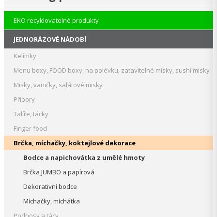
EKO recyklovatelné produkty
JEDNORÁZOVÉ NÁDOBÍ
Kelímky
Menu boxy, FOOD boxy, na polévku, zatavitelné misky, sushi misky
Misky, vaničky, salátové misky
Příbory
Talíře, tácky
Finger food
Brčka, míchačky, koktejlové dekorace
Bodce a napichovátka z umělé hmoty
Brčka JUMBO a papírová
Dekorativní bodce
Míchačky, míchátka
Podnosy a tácy