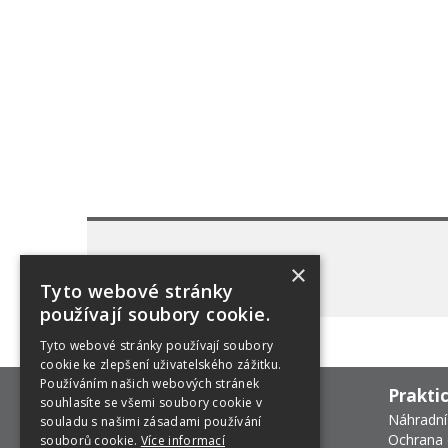
×
Tyto webové stránky
používají soubory cookie.
Tyto webové stránky používají soubory
cookie ke zlepšení uživatelského zážitku.
Používáním našich webových stránek
Prakti
souhlasíte se všemi soubory cookie v
Náhradní
souladu s našimi zásadami používání
Ochrana 
souborů cookie.
Více informací