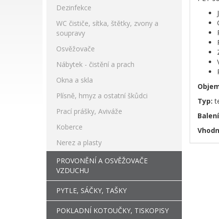
Dezinfekce
WC čističe, sítka, štětky, zvony a
soupravy
Osvěžovače
Nábytek - čistění a prach
Okna a skla
Objem
Plísně, hmyz a ostatní škůdci
Typ:
te
Prací prášky, Aviváže
Balení
Koberce
Vhodn
Nerez a plasty
PROVONĚNÍ A OSVĚŽOVAČE
VZDUCHU
PYTLE, SÁČKY, TAŠKY
POKLADNÍ KOTOUČKY, TISKOPISY