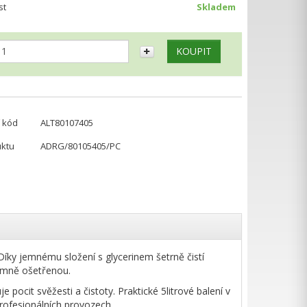
st
Skladem
 kód
ALT80107405
uktu
ADRG/80105405/PC
íky jemnému složení s glycerinem šetrně čistí
emně ošetřenou.
pocit svěžesti a čistoty. Praktické 5litrové balení v
ofesionálních provozech.