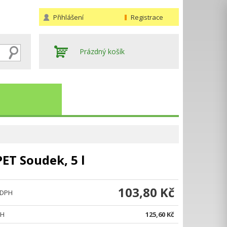
Přihlášení
Registrace
Prázdný košík
ET Soudek, 5 l
Hledat
103,80 Kč
 DPH
PH
125,60 Kč