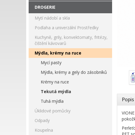
DROGERIE
Mytí nádobí a skla
Podlaha a univerzální Prostředky
Kuchyně, grily, konvektomaty, fritézy,
čištění kávovarů
Mýdla, krémy na ruce
Mycí pasty
Mýdla, krémy a gely do zásobníků
Krémy na ruce
Tekutá mýdla
Popis
Tuhá mýdla
Úklidové pomůcky
VIONE 
pokožk
Odpady
Perleť
Koupelna
PET so