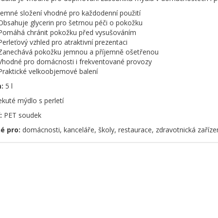
Jemné složení vhodné pro každodenní použití
Obsahuje glycerin pro šetrnou péči o pokožku
Pomáhá chránit pokožku před vysušováním
Perleťový vzhled pro atraktivní prezentaci
Zanechává pokožku jemnou a příjemně ošetřenou
Vhodné pro domácnosti i frekventované provozy
Praktické velkoobjemové balení
:
5 l
kuté mýdlo s perletí
:
PET soudek
é pro:
domácnosti, kanceláře, školy, restaurace, zdravotnická zařízení