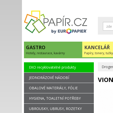
GASTRO
KANCELÁŘ
Hotely, restaurace, kavárny
Papíry, tonery, tužky
Droger
EKO recyklovatelné produkty
JEDNORÁZOVÉ NÁDOBÍ
VIONE
OBALOVÉ MATERIÁLY, FÓLIE
HYGIENA, TOALETNÍ POTŘEBY
UBROUSKY, UBRUSY, ROZETKY