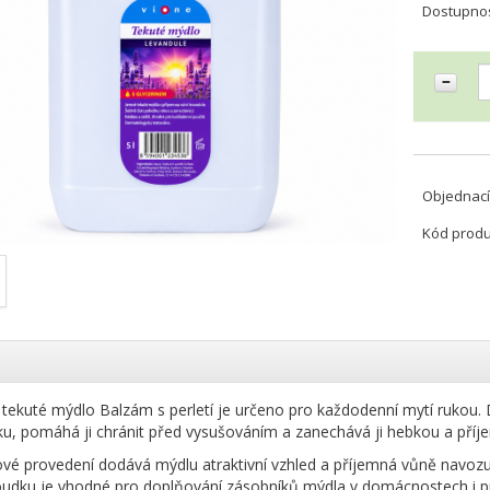
Dostupno
Objednací
Kód prod
tekuté mýdlo Balzám s perletí je určeno pro každodenní mytí rukou. D
u, pomáhá ji chránit před vysušováním a zanechává ji hebkou a příj
ové provedení dodává mýdlu atraktivní vzhled a příjemná vůně navozuje 
udku je vhodné pro doplňování zásobníků mýdla v domácnostech i pr