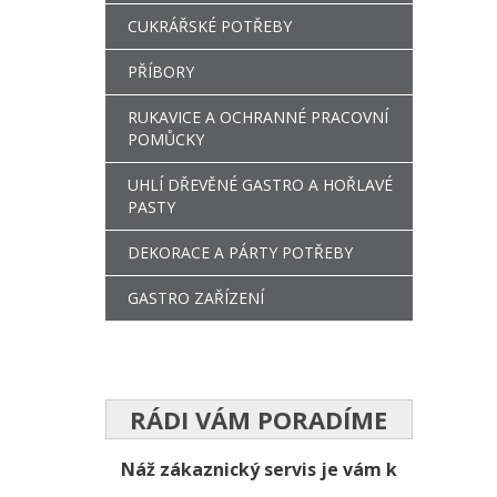
CUKRÁŘSKÉ POTŘEBY
PŘÍBORY
RUKAVICE A OCHRANNÉ PRACOVNÍ
POMŮCKY
UHLÍ DŘEVĚNÉ GASTRO A HOŘLAVÉ
PASTY
DEKORACE A PÁRTY POTŘEBY
GASTRO ZAŘÍZENÍ
RÁDI VÁM PORADÍME
Náž zákaznický servis je vám k