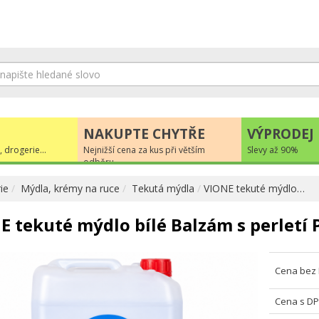
NAKUPTE CHYTŘE
VÝPRODEJ
, drogerie...
Nejnižší cena za kus při větším
Slevy až 90%
odběru
ie
Mýdla, krémy na ruce
Tekutá mýdla
VIONE tekuté mýdlo…
 tekuté mýdlo bílé Balzám s perletí P
Cena bez
Cena s D