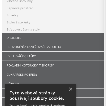
Vlhčené ubrousky
Papírové prostírání
Rozetky
Stolové sukýnky
Středové pásy na stoly
DROGERIE
PROVONĚNÍ A OSVĚŽOVAČE VZDUCHU
PYTLE, SÁČKY, TAŠKY
POKLADNÍ KOTOUČKY, TISKOPISY
CUKRÁŘSKÉ POTŘEBY
PŘÍBORY
×
Tyto webové stránky
RUKAVICE A OCHRANNÉ PRACOVNÍ POMŮCKY
používají soubory cookie.
UHLÍ DŘEVĚNÉ GASTRO A HOŘLAVÉ PASTY
Tyto webové stránky používají soubory