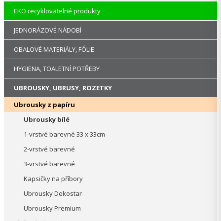
EKO recyklovatelné produkty
JEDNORÁZOVÉ NÁDOBÍ
OBALOVÉ MATERIÁLY, FÓLIE
HYGIENA, TOALETNÍ POTŘEBY
UBROUSKY, UBRUSY, ROZETKY
Ubrousky z papíru
Ubrousky bílé
1-vrstvé barevné 33 x 33cm
2-vrstvé barevné
3-vrstvé barevné
Kapsičky na příbory
Ubrousky Dekostar
Ubrousky Premium