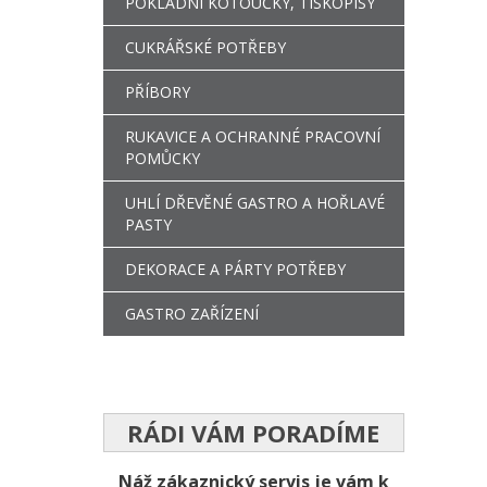
POKLADNÍ KOTOUČKY, TISKOPISY
CUKRÁŘSKÉ POTŘEBY
PŘÍBORY
RUKAVICE A OCHRANNÉ PRACOVNÍ
POMŮCKY
UHLÍ DŘEVĚNÉ GASTRO A HOŘLAVÉ
PASTY
DEKORACE A PÁRTY POTŘEBY
GASTRO ZAŘÍZENÍ
RÁDI VÁM PORADÍME
Náž zákaznický servis je vám k