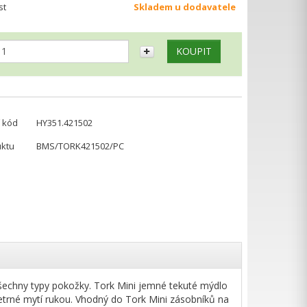
st
Skladem u dodavatele
 kód
HY351.421502
uktu
BMS/TORK421502/PC
šechny typy pokožky. Tork Mini jemné tekuté mýdlo
šetrné mytí rukou. Vhodný do Tork Mini zásobníků na