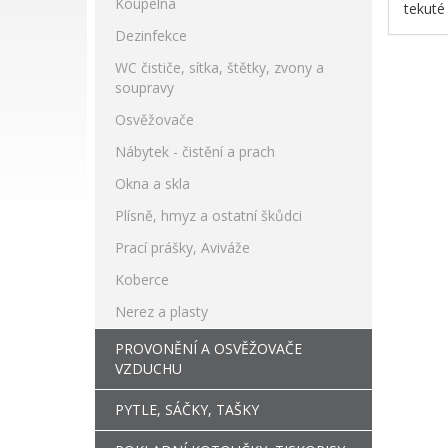
Koupelna
tekuté
Dezinfekce
WC čističe, sítka, štětky, zvony a
soupravy
Osvěžovače
Nábytek - čistění a prach
Okna a skla
Plísně, hmyz a ostatní škůdci
Prací prášky, Aviváže
Koberce
Nerez a plasty
PROVONĚNÍ A OSVĚŽOVAČE
VZDUCHU
PYTLE, SÁČKY, TAŠKY