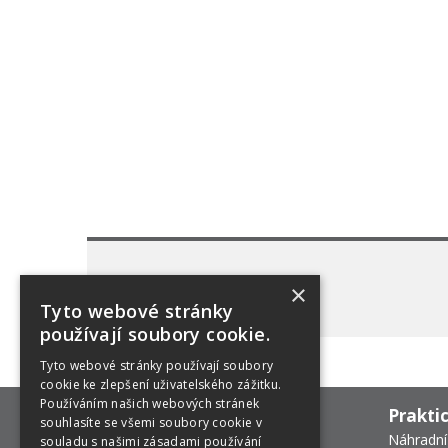
×
Tyto webové stránky
používají soubory cookie.
Tyto webové stránky používají soubory
cookie ke zlepšení uživatelského zážitku.
Používáním našich webových stránek
Prakti
souhlasíte se všemi soubory cookie v
Náhradní
souladu s našimi zásadami používání