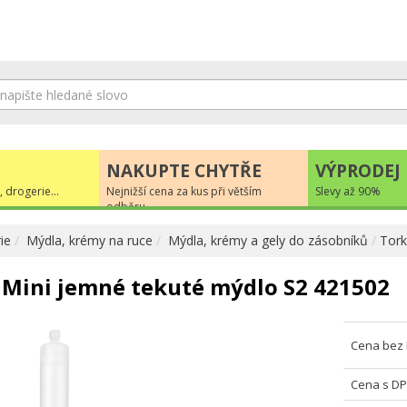
NAKUPTE CHYTŘE
VÝPRODEJ
, drogerie...
Nejnižší cena za kus při větším
Slevy až 90%
odběru
ie
Mýdla, krémy na ruce
Mýdla, krémy a gely do zásobníků
Tork
 Mini jemné tekuté mýdlo S2 421502
Cena bez
Cena s D