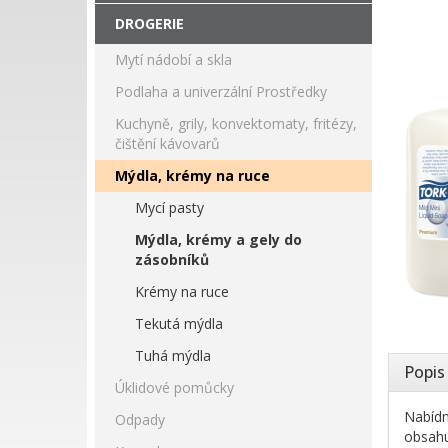
DROGERIE
Mytí nádobí a skla
Podlaha a univerzální Prostředky
Kuchyně, grily, konvektomaty, fritézy,
čištění kávovarů
Mýdla, krémy na ruce
Mycí pasty
Mýdla, krémy a gely do
zásobníků
Krémy na ruce
Tekutá mýdla
Tuhá mýdla
Popis
Úklidové pomůcky
Nabídn
Odpady
obsahu