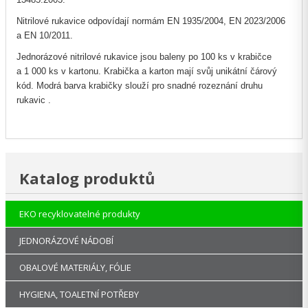
Nitrilové rukavice odpovídají normám EN 1935/2004, EN 2023/2006
a EN 10/2011.
Jednorázové nitrilové rukavice jsou baleny po 100 ks v krabičce
a 1 000 ks v kartonu. Krabička a karton mají svůj unikátní čárový
kód. Modrá barva krabičky slouží pro snadné rozeznání druhu
rukavic .
Katalog produktů
EKO recyklovatelné produkty
JEDNORÁZOVÉ NÁDOBÍ
OBALOVÉ MATERIÁLY, FÓLIE
HYGIENA, TOALETNÍ POTŘEBY