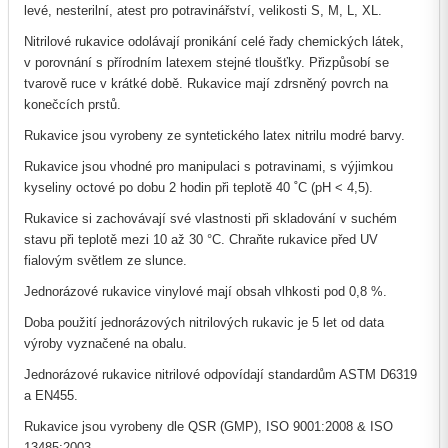
levé, nesterilní, atest pro potravinářství, velikosti S, M, L, XL.
Nitrilové rukavice odolávají pronikání celé řady chemických látek,
v porovnání s přírodním latexem stejné tloušťky. Přizpůsobí se
tvarově ruce v krátké době. Rukavice mají zdrsněný povrch na
konečcích prstů.
Rukavice jsou vyrobeny ze syntetického latex nitrilu modré barvy.
Rukavice jsou vhodné pro manipulaci s potravinami, s výjimkou
kyseliny octové po dobu 2 hodin při teplotě 40 ˚C (pH < 4,5).
Rukavice si zachovávají své vlastnosti při skladování v suchém
stavu při teplotě mezi 10 až 30 °C. Chraňte rukavice před UV
fialovým světlem ze slunce.
Jednorázové rukavice vinylové mají obsah vlhkosti pod 0,8 %.
Doba použití jednorázových nitrilových rukavic je 5 let od data
výroby vyznačené na obalu.
Jednorázové rukavice nitrilové odpovídají standardům ASTM D6319
a EN455.
Rukavice jsou vyrobeny dle QSR (GMP), ISO 9001:2008 & ISO
13485:2003.