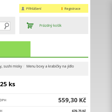
Přihlášení
Registrace
Prázdný košík
, sushi misky
Menu boxy a krabičky na jídlo
25 ks
Hledat
559,30 Kč
 DPH
PH
676,75 Kč