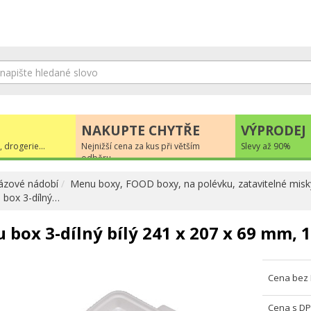
NAKUPTE CHYTŘE
VÝPRODEJ
, drogerie...
Nejnižší cena za kus při větším
Slevy až 90%
odběru
ázové nádobí
Menu boxy, FOOD boxy, na polévku, zatavitelné misky
box 3-dílný…
 box 3-dílný bílý 241 x 207 x 69 mm, 1
Cena bez
Cena s D