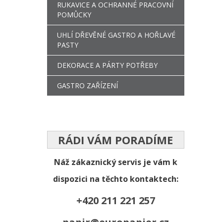
RUKAVICE A OCHRANNÉ PRACOVNÍ
POMŮCKY
UHLÍ DŘEVĚNÉ GASTRO A HOŘLAVÉ
PASTY
DEKORACE A PÁRTY POTŘEBY
GASTRO ZAŘÍZENÍ
RÁDI VÁM PORADÍME
Náž zákaznický servis je vám k
dispozici na těchto kontaktech:
+420 211 221 257