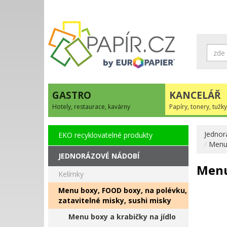
GASTRO
KANCELÁŘ
Hotely, restaurace, kavárny
Papíry, tonery, tužky
Jednor
EKO recyklovatelné produkty
Menu 
JEDNORÁZOVÉ NÁDOBÍ
Menu
Kelímky
Menu boxy, FOOD boxy, na polévku,
zatavitelné misky, sushi misky
Menu boxy a krabičky na jídlo