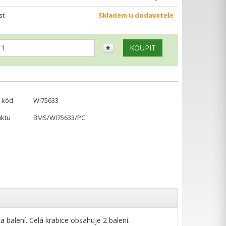
st
Skladem u dodavatele
 kód
WI75633
uktu
BMS/WI75633/PC
 balení. Celá krabice obsahuje 2 balení.