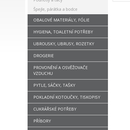
Špejle, párátka a bodce
OBALOVÉ MATERIÁLY, FÓLIE
HYGIENA, TOALETNÍ POTŘEBY
UBROUSKY, UBRUSY, ROZETKY
DROGERIE
PROVONĚNÍ A OSVĚŽOVAČE
VZDUCHU
PYTLE, SÁČKY, TAŠKY
POKLADNÍ KOTOUČKY, TISKOPISY
CUKRÁŘSKÉ POTŘEBY
PŘÍBORY