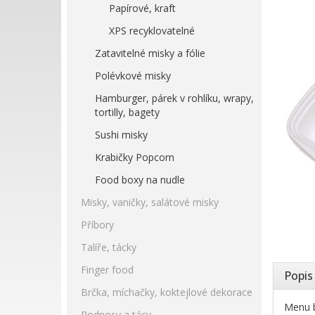
Papírové, kraft
XPS recyklovatelné
Zatavitelné misky a fólie
Polévkové misky
Hamburger, párek v rohlíku, wrapy,
tortilly, bagety
Sushi misky
Krabičky Popcorn
Food boxy na nudle
Misky, vaničky, salátové misky
Příbory
Talíře, tácky
Finger food
Popis
Brčka, míchačky, koktejlové dekorace
Menu b
Podnosy a tácy