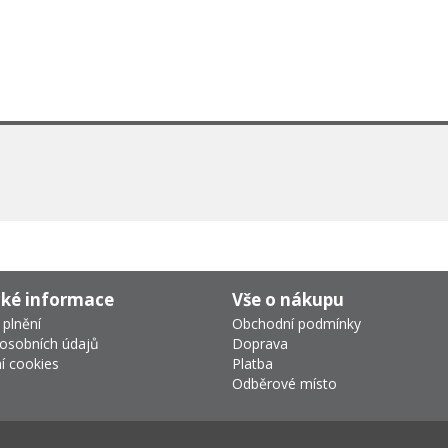
cké informace
Vše o nákupu
 plnění
Obchodní podmínky
osobních údajů
Doprava
í cookies
Platba
Odběrové místo