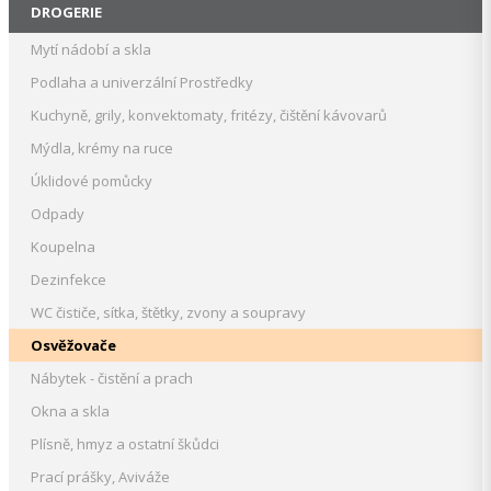
DROGERIE
Mytí nádobí a skla
Podlaha a univerzální Prostředky
Kuchyně, grily, konvektomaty, fritézy, čištění kávovarů
Mýdla, krémy na ruce
Úklidové pomůcky
Odpady
Koupelna
Dezinfekce
WC čističe, sítka, štětky, zvony a soupravy
Osvěžovače
Nábytek - čistění a prach
Okna a skla
Plísně, hmyz a ostatní škůdci
Prací prášky, Aviváže