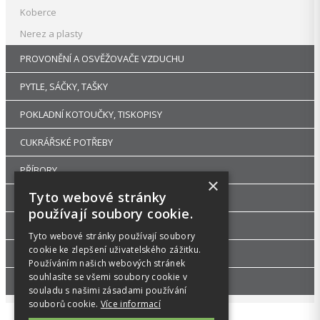
Koberce
Nerez a plasty
PROVONĚNÍ A OSVĚŽOVAČE VZDUCHU
PYTLE, SÁČKY, TAŠKY
POKLADNÍ KOTOUČKY, TISKOPISY
CUKRÁŘSKÉ POTŘEBY
PŘÍBORY
×
Tyto webové stránky
RUKAVICE A OCHRANNÉ PRACOVNÍ POMŮCKY
používají soubory cookie.
UHLÍ DŘEVĚNÉ GASTRO A HOŘLAVÉ PASTY
Tyto webové stránky používají soubory
cookie ke zlepšení uživatelského zážitku.
DEKORACE A PÁRTY POTŘEBY
Používáním našich webových stránek
souhlasíte se všemi soubory cookie v
GASTRO ZAŘÍZENÍ
souladu s našimi zásadami používání
souborů cookie.
Více informací