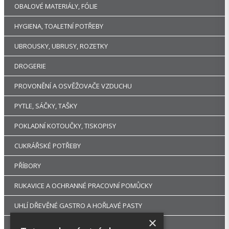
OBALOVÉ MATERIÁLY, FÓLIE
HYGIENA, TOALETNÍ POTŘEBY
UBROUSKY, UBRUSY, ROZETKY
DROGERIE
PROVONĚNÍ A OSVĚŽOVAČE VZDUCHU
PYTLE, SÁČKY, TAŠKY
POKLADNÍ KOTOUČKY, TISKOPISY
CUKRÁŘSKÉ POTŘEBY
PŘÍBORY
RUKAVICE A OCHRANNÉ PRACOVNÍ POMŮCKY
UHLÍ DŘEVĚNÉ GASTRO A HOŘLAVÉ PASTY
×
DEKORACE A PÁRTY POTŘEBY