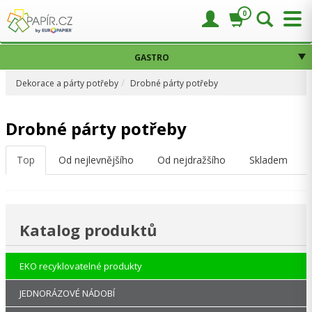
0
GASTRO
Dekorace a párty potřeby
Drobné párty potřeby
Drobné párty potřeby
Top
Od nejlevnějšího
Od nejdražšího
Skladem
Katalog produktů
EKO recyklovatelné produkty
JEDNORÁZOVÉ NÁDOBÍ