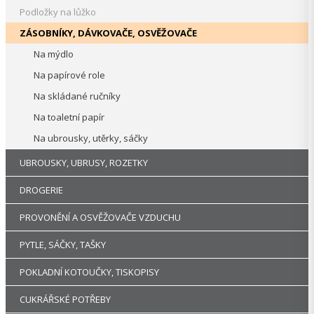
Podložky na lůžko
ZÁSOBNÍKY, DÁVKOVAČE, OSVĚŽOVAČE
Na mýdlo
Na papírové role
Na skládané ručníky
Na toaletní papír
Na ubrousky, utěrky, sáčky
UBROUSKY, UBRUSY, ROZETKY
DROGERIE
PROVONĚNÍ A OSVĚŽOVAČE VZDUCHU
PYTLE, SÁČKY, TAŠKY
POKLADNÍ KOTOUČKY, TISKOPISY
CUKRÁŘSKÉ POTŘEBY