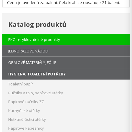
Cena je uvedená za balení. Celá krabice obsahuje 21 balení.
Katalog produktů
EKO recyklovatelné produkty
JEDNORÁZOVÉ NÁDOBÍ
OBALOVÉ MATERIÁLY, FÓLIE
HYGIENA, TOALETNÍ POTŘEBY
Toaletní papír
Ručníky v rolo, papírové utěrky
Papírové ručníky ZZ
Kuchyňské utěrky
Netkané čisticí utěrky
Papírové kapesníky