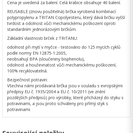
Cena je uvedená za balení. Celá krabice obsahuje 40 balení.
REUSABLE (znovu použitelná) brčka vyrobená kombinací
polypropylenu a TRITAN Copolyesteru, který dává brčku vyšší
tvrdost a odolnost vůči mechanickému poškození oproti
standardním jednorázovým brčkům.
Základní vlastnosti brček z TRITANU:
odolnost při mytí v myčce - testováno do 125 mycích cyklů
podle normy EN 12875-1:2005,
neobsahují BPA (sloučeniny bisphenolu),
odolnost a houževnatost vůči mechanickému poškození,
100% recyklovatelná.
Bezpečnost potravin:
Všechna námi prodávaná brčka jsou v souladu s evropskými
předpisy EU č. 1935/2004 a EU č. 10/2011 (ve znění
pozdějších předpisů) pro výrobky, které přicházejí do styku s
potravinami, a jsou proto schváleny pro přímý styk s
potravinami.
Související položky