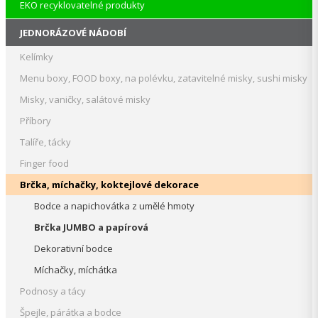
EKO recyklovatelné produkty
JEDNORÁZOVÉ NÁDOBÍ
Kelímky
Menu boxy, FOOD boxy, na polévku, zatavitelné misky, sushi misky
Misky, vaničky, salátové misky
Příbory
Talíře, tácky
Finger food
Brčka, míchačky, koktejlové dekorace
Bodce a napichovátka z umělé hmoty
Brčka JUMBO a papírová
Dekorativní bodce
Míchačky, míchátka
Podnosy a tácy
Špejle, párátka a bodce