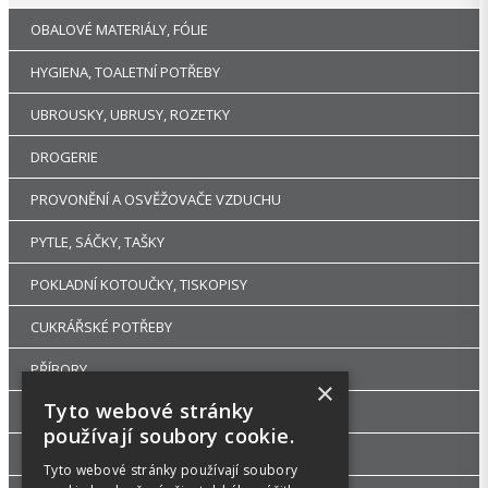
OBALOVÉ MATERIÁLY, FÓLIE
HYGIENA, TOALETNÍ POTŘEBY
UBROUSKY, UBRUSY, ROZETKY
DROGERIE
PROVONĚNÍ A OSVĚŽOVAČE VZDUCHU
PYTLE, SÁČKY, TAŠKY
POKLADNÍ KOTOUČKY, TISKOPISY
CUKRÁŘSKÉ POTŘEBY
PŘÍBORY
×
Tyto webové stránky
RUKAVICE A OCHRANNÉ PRACOVNÍ POMŮCKY
používají soubory cookie.
UHLÍ DŘEVĚNÉ GASTRO A HOŘLAVÉ PASTY
Tyto webové stránky používají soubory