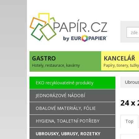
GASTRO
KANCELÁŘ
Hotely, restaurace, kavárny
Papíry, tonery, tužky
Ubrous
EKO recyklovatelné produkty
JEDNORÁZOVÉ NÁDOBÍ
24 x
OBALOVÉ MATERIÁLY, FÓLIE
HYGIENA, TOALETNÍ POTŘEBY
Top
UBROUSKY, UBRUSY, ROZETKY