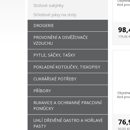
Objedna
Stolové sukýnky
Kód pro
Středové pásy na stoly
DROGERIE
98,
PROVONĚNÍ A OSVĚŽOVAČE
119,06 
VZDUCHU
PYTLE, SÁČKY, TAŠKY
POKLADNÍ KOTOUČKY, TISKOPISY
CUKRÁŘSKÉ POTŘEBY
PŘÍBORY
Objedna
Kód pro
RUKAVICE A OCHRANNÉ PRACOVNÍ
POMŮCKY
76,
UHLÍ DŘEVĚNÉ GASTRO A HOŘLAVÉ
PASTY
93,05 K