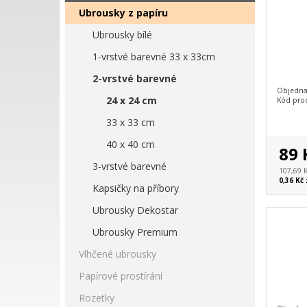
Ubrousky z papíru
Ubrousky bílé
1-vrstvé barevné 33 x 33cm
2-vrstvé barevné
Objedna
24 x 24 cm
Kód pro
33 x 33 cm
40 x 40 cm
89 
3-vrstvé barevné
107,69 
0,36 Kč 
Kapsičky na příbory
Ubrousky Dekostar
Ubrousky Premium
Vlhčené ubrousky
Papírové prostírání
Rozetky