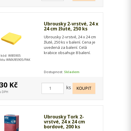
Ubrousky 2-vrstvé, 24 x
24 cm žluté, 250 ks
Ubrousky 2-vrstvé, 24 x 24 cm
žluté, 250 ks v balení. Cena je
uvedená za balení. Celá
krabice obsahuje 8 balení.
 kód: WI85905
uktu WMX/85905/PAK
Dostupnost:
Skladem
30 Kč
ks
 s DPH
Ubrousky Tork 2-
vrstvé, 24 x 24 cm
bordové, 200 ks