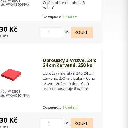
 kód: WI85906
Celá krabice obsahuje 8
uktu WMX/85906/PAK
balení.
Dostupnost:
Skladem
30 Kč
ks
 s DPH
Ubrousky 2-vrstvé, 24 x
24 cm červené, 250 ks
Ubrousky 2-vrstvé, 24 x 24 cm
červené, 250 ks v balení. Cena
je uvedená za balení. Celá
krabice obsahuje 8 balení.
 kód: WI85901
uktu WMX/85901/PAK
Dostupnost:
Skladem
30 Kč
ks
 s DPH