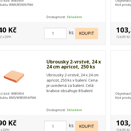
cí kód: WI85909
Objednací
duktu WMX/85909/PAK
Kód prod
Dostupnost:
Skladem
40 Kč
103,
ks
Kč s DPH
124,99 Kč
Ubrousky 2-vrstvé, 24 x
24 cm apricot, 250 ks
Ubrousky 2-vrstvé, 24 x 24 cm
apricot, 250 ks v balení. Cena
je uvedená za balení. Celá
krabice obsahuje 8 balení.
cí kód: WI85904
Objednací
duktu BMS/WI85904/PAK
Kód prod
Dostupnost:
Skladem
90 Kč
103,
ks
č s DPH
124,99 Kč