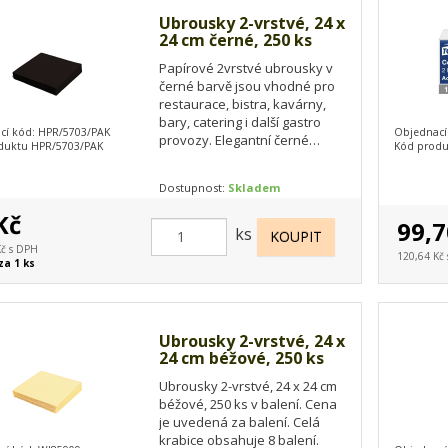
Ubrousky 2-vrstvé, 24 x
24 cm černé, 250 ks
Papírové 2vrstvé ubrousky v
černé barvě jsou vhodné pro
restaurace, bistra, kavárny,
bary, catering i další gastro
cí kód: HPR/5703/PAK
Objednací
provozy. Elegantní černé
duktu HPR/5703/PAK
Kód produ
provedení dodá slavnostní a
moderní…
Dostupnost:
Skladem
Kč
99,7
ks
Kč s DPH
120,64 Kč
za 1 ks
Ubrousky 2-vrstvé, 24 x
24 cm béžové, 250 ks
Ubrousky 2-vrstvé, 24 x 24 cm
béžové, 250 ks v balení. Cena
je uvedená za balení. Celá
krabice obsahuje 8 balení.