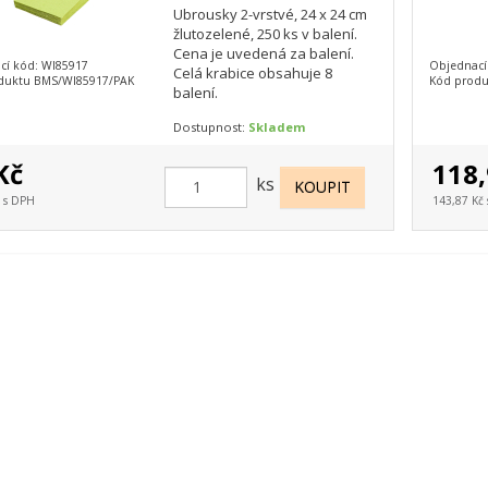
Ubrousky 2-vrstvé, 24 x 24 cm
žlutozelené, 250 ks v balení.
Cena je uvedená za balení.
cí kód: WI85917
Objednací
Celá krabice obsahuje 8
duktu BMS/WI85917/PAK
Kód produ
balení.
Dostupnost:
Skladem
Kč
118,
ks
č s DPH
143,87 Kč