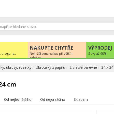
NAKUPTE CHYTŘE
VÝPRODEJ
, drogerie...
Nejnižší cena za kus při větším
Slevy až 90%
odběru
ky, ubrusy, rozetky
Ubrousky z papíru
2-vrstvé barevné
24 x 24
 24 cm
Od nejlevnějšího
Od nejdražšího
Skladem