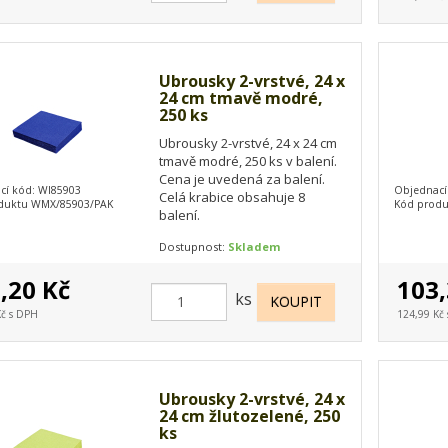
Ubrousky 2-vrstvé, 24 x
24 cm tmavě modré,
250 ks
Ubrousky 2-vrstvé, 24 x 24 cm
tmavě modré, 250 ks v balení.
Cena je uvedená za balení.
cí kód: WI85903
Objednací
Celá krabice obsahuje 8
duktu WMX/85903/PAK
Kód prod
balení.
Dostupnost:
Skladem
,20 Kč
103,
ks
Kč s DPH
124,99 Kč
Ubrousky 2-vrstvé, 24 x
24 cm žlutozelené, 250
ks