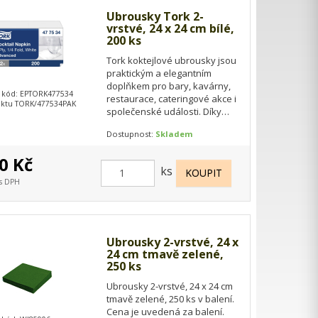
Ubrousky Tork 2-
vrstvé, 24 x 24 cm bílé,
200 ks
Tork koktejlové ubrousky jsou
praktickým a elegantním
doplňkem pro bary, kavárny,
 kód: EPTORK477534
restaurace, cateringové akce i
ktu TORK/477534PAK
společenské události. Díky
kompaktnímu rozměru 24 × 24
Dostupnost:
Skladem
cm jsou…
0 Kč
ks
 s DPH
Ubrousky 2-vrstvé, 24 x
24 cm tmavě zelené,
250 ks
Ubrousky 2-vrstvé, 24 x 24 cm
tmavě zelené, 250 ks v balení.
Cena je uvedená za balení.